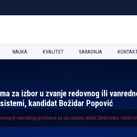
NAUKA
KVALITET
SARADNJA
KONTAK
tima za izbor u zvanje redovnog ili vanre
i sistemi, kandidat Božidar Popović
dovnog ili vanrednog profesora za užu naučnu oblast Elektronika i elektro