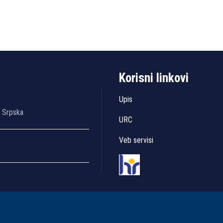
Korisni linkovi
Upis
a Srpska
URC
Veb servisi