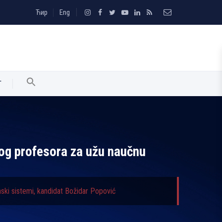
Ћир
Eng
T
dnog profesora za užu naučnu
nski sistemi, kandidat Božidar Popović