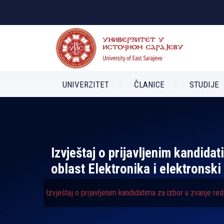
UNIVERZITET
ČLANICE
STUDIJE
Izvještaj o prijavlјenim kandida
oblast Elektronika i elektronsk
Izvještaj o prijavlјenim kandidatima za izbor u zvanje re