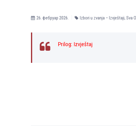
26. фебруар 2026.
Izbori u zvanja – Izvještaji
,
Sva O
Prilog:
Izvještaj