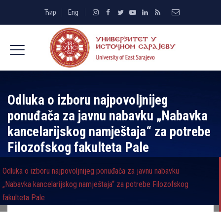
Ћир
Eng
Odluka o izboru najpovolјnijeg
ponuđača za javnu nabavku „Nabavka
kancelarijskog namještaja“ za potrebe
Filozofskog fakulteta Pale
Odluka o izboru najpovolјnijeg ponuđača za javnu nabavku
„Nabavka kancelarijskog namještaja“ za potrebe Filozofskog
fakulteta Pale