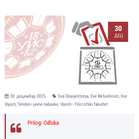
30
ДЕЦ
30. децембар 2025.
Sva Obavještenja
,
Sve Aktuelnosti
,
Sve
Vijesti
,
Tenderi i javne nabavke
,
Vijesti - Filozofski fakultet
Prilog:
Odluka