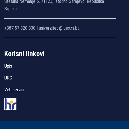
Stefana Nemanje 5, 71123, Istočno Sarajevo, Republika
Srpska
+387 57 320 330 | univerzitet @ ues.rs.ba
Korisni linkovi
Upis
URC
Veb servisi