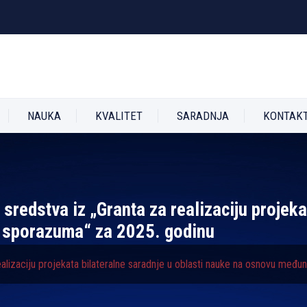
NAUKA
KVALITET
SARADNJA
KONTAK
 sredstva iz „Granta za realizaciju projeka
 sporazuma“ za 2025. godinu
realizaciju projekata bilateralne saradnje u oblasti nauke na osnovu međ