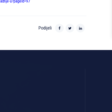
saradnje-u?pageId=97
Podijeli