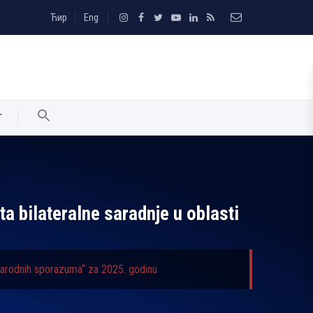
Ћир
Eng
T
ta bilateralne saradnje u oblasti
unarodnih sporazuma“ za 2025. godinu