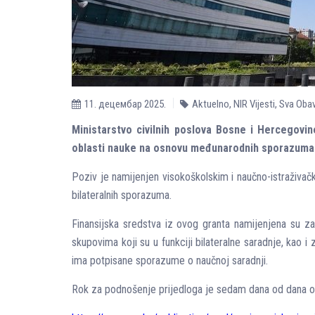
11. децембар 2025.
Aktuelno
,
NIR Vijesti
,
Sva Obav
Ministarstvo civilnih poslova Bosne i Hercegovine
oblasti nauke na osnovu međunarodnih sporazuma“
Poziv je namijenjen visokoškolskim i naučno-istraživač
bilateralnih sporazuma.
Finansijska sredstva iz ovog granta namijenjena su za 
skupovima koji su u funkciji bilateralne saradnje, kao 
ima potpisane sporazume o naučnoj saradnji.
Rok za podnošenje prijedloga je sedam dana od dana obj