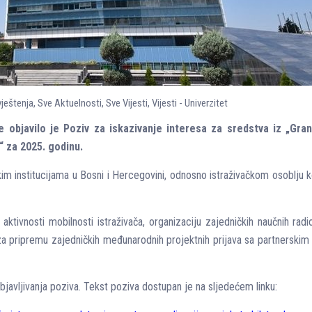
ještenja
,
Sve Aktuelnosti
,
Sve Vijesti
,
Vijesti - Univerzitet
 objavilo je Poziv za iskazivanje interesa za sredstva iz „Gran
 za 2025. godinu.
kim institucijama u Bosni i Hercegovini, odnosno istraživačkom osoblјu 
aktivnosti mobilnosti istraživača, organizaciju zajedničkih naučnih rad
i za pripremu zajedničkih međunarodnih projektnih prijava sa partnerski
avlјivanja poziva. Tekst poziva dostupan je na slјedećem linku: