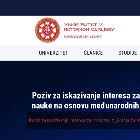
UNIVERZITET
ČLANICE
STUDIJE
Poziv za iskazivanje interesa za
nauke na osnovu međunarodnih
Poziv za iskazivanje interesa za sredstva iz „Granta za 