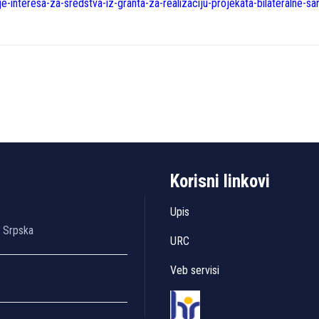
je-interesa-za-sredstva-iz-granta-za-realizaciju-projekata-bilateralne-
Korisni linkovi
Upis
a Srpska
URC
Veb servisi