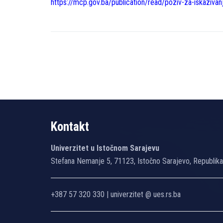
https://mcp.gov.ba/publication/read/poziv-za-iskazivan
Kontakt
Univerzitet u Istočnom Sarajevu
Stefana Nemanje 5, 71123, Istočno Sarajevo, Republik
+387 57 320 330 | univerzitet @ ues.rs.ba