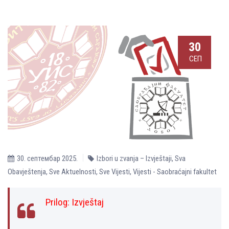
30
СЕП
30. септембар 2025.
Izbori u zvanja – Izvještaji
,
Sva
Obavještenja
,
Sve Aktuelnosti
,
Sve Vijesti
,
Vijesti - Saobraćajni fakultet
Prilog:
Izvještaj