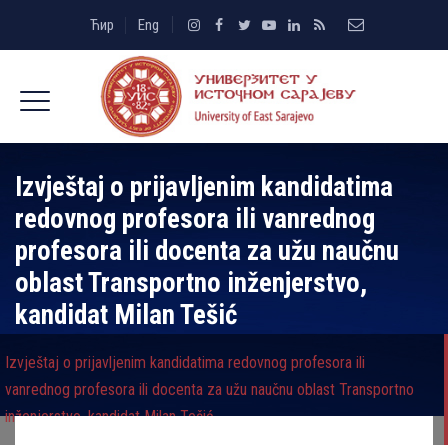
Ћир
Eng
Izvještaj o prijavlјenim kandidatima
redovnog profesora ili vanrednog
profesora ili docenta za užu naučnu
oblast Transportno inženjerstvo,
kandidat Milan Tešić
Izvještaj o prijavlјenim kandidatima redovnog profesora ili
vanrednog profesora ili docenta za užu naučnu oblast Transportno
inženjerstvo, kandidat Milan Tešić