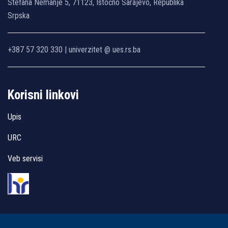
Stefana Nemanje 5, 71123, Istočno Sarajevo, Republika
Srpska
+387 57 320 330 | univerzitet @ ues.rs.ba
Korisni linkovi
Upis
URC
Veb servisi