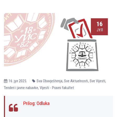
16
ЈУЛ
16. јул 2025.
Sva Obavještenja
,
Sve Aktuelnosti
,
Sve Vijesti
,
Tenderi i javne nabavke
,
Vijesti - Pravni fakultet
Prilog:
Odluka