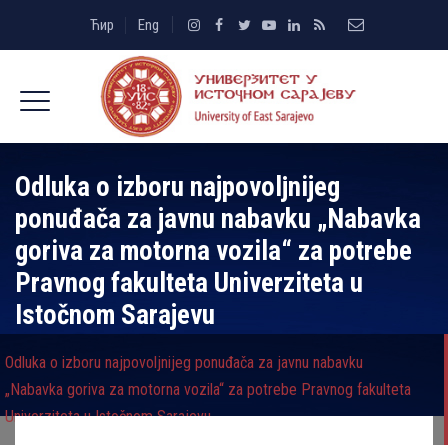
Ћир
Eng
Odluka o izboru najpovolјnijeg
ponuđača za javnu nabavku „Nabavka
goriva za motorna vozila“ za potrebe
Pravnog fakulteta Univerziteta u
Istočnom Sarajevu
Odluka o izboru najpovolјnijeg ponuđača za javnu nabavku
„Nabavka goriva za motorna vozila“ za potrebe Pravnog fakulteta
Univerziteta u Istočnom Sarajevu