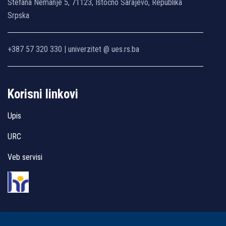
Stefana Nemanje 5, 71123, Istočno Sarajevo, Republika
Srpska
+387 57 320 330 | univerzitet @ ues.rs.ba
Korisni linkovi
Upis
URC
Veb servisi