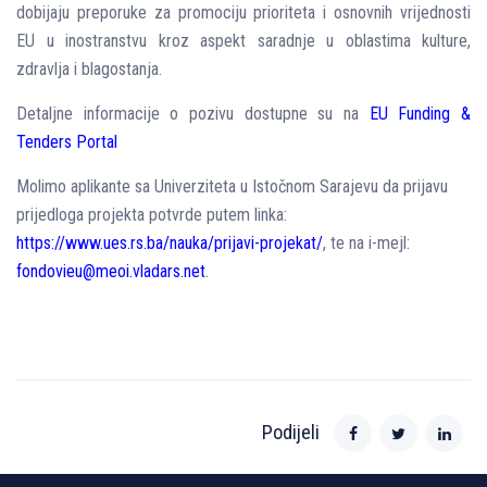
dobijaju preporuke za promociju prioriteta i osnovnih vrijednosti
EU u inostranstvu kroz aspekt saradnje u oblastima kulture,
zdravlјa i blagostanja.
Detalјne informacije o pozivu dostupne su na
EU Funding &
Tenders Portal
Molimo aplikante sa Univerziteta u Istočnom Sarajevu da prijavu
prijedloga projekta potvrde putem linka:
https://www.ues.rs.ba/nauka/prijavi-projekat
/
, te na i-mejl:
fondovieu@meoi.vladars.net
.
Podijeli