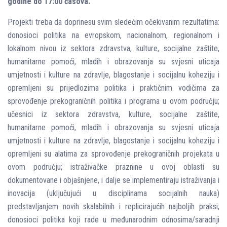
godine do 17:00 časova.
Projekti treba da doprinesu svim sledećim očekivanim rezultatima:
donosioci politika na evropskom, nacionalnom, regionalnom i
lokalnom nivou iz sektora zdravstva, kulture, socijalne zaštite,
humanitarne pomoći, mladih i obrazovanja su svjesni uticaja
umjetnosti i kulture na zdravlјe, blagostanje i socijalnu koheziju i
opremlјeni su prijedlozima politika i praktičnim vodičima za
sprovođenje prekograničnih politika i programa u ovom području;
učesnici iz sektora zdravstva, kulture, socijalne zaštite,
humanitarne pomoći, mladih i obrazovanja su svjesni uticaja
umjetnosti i kulture na zdravlјe, blagostanje i socijalnu koheziju i
opremlјeni su alatima za sprovođenje prekograničnih projekata u
ovom području; istraživačke praznine u ovoj oblasti su
dokumentovane i objašnjene, i dalјe se implementiraju istraživanja i
inovacija (uklјučujući u disciplinama socijalnih nauka)
predstavlјanjem novih skalabilnih i replicirajućih najbolјih praksi;
donosioci politika koji rade u međunarodnim odnosima/saradnji