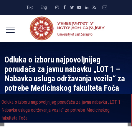
Ћир
Eng
Odluka o izboru najpovolјnijeg
ponuđača za javnu nabavku „LOT 1 –
Nabavka usluga održavanja vozila“ za
potrebe Medicinskog fakulteta Foča
Odluka o izboru najpovolјnijeg ponuđača za javnu nabavku „LOT 1 –
Nabavka usluga održavanja vozila“ za potrebe Medicinskog
fakulteta Foča