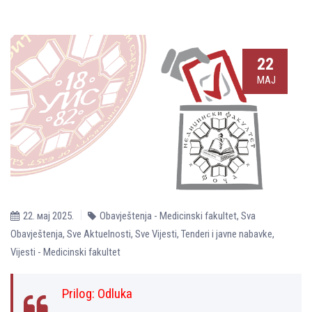
22
МАЈ
22. мај 2025.
Obavještenja - Medicinski fakultet
,
Sva
Obavještenja
,
Sve Aktuelnosti
,
Sve Vijesti
,
Tenderi i javne nabavke
,
Vijesti - Medicinski fakultet
Prilog:
Odluka