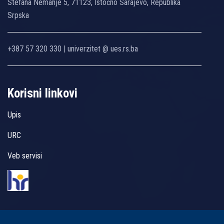
Stefana Nemanje 5, 71123, Istočno Sarajevo, Republika
Srpska
+387 57 320 330 | univerzitet @ ues.rs.ba
Korisni linkovi
Upis
URC
Veb servisi