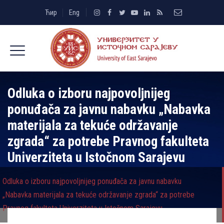
Ћир
Eng
Odluka o izboru najpovolјnijeg
ponuđača za javnu nabavku „Nabavka
materijala za tekuće održavanje
zgrada“ za potrebe Pravnog fakulteta
Univerziteta u Istočnom Sarajevu
Odluka o izboru najpovolјnijeg ponuđača za javnu nabavku
„Nabavka materijala za tekuće održavanje zgrada“ za potrebe
Pravnog fakulteta Univerziteta u Istočnom Sarajevu