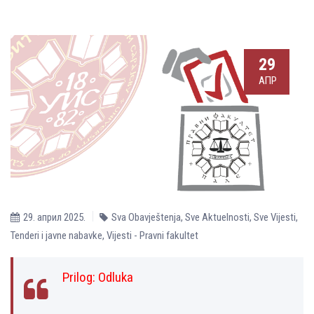
29
АПР
29. април 2025.
Sva Obavještenja
,
Sve Aktuelnosti
,
Sve Vijesti
,
Tenderi i javne nabavke
,
Vijesti - Pravni fakultet
Prilog:
Odluka