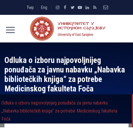
Ћир
Eng
Odluka o izboru najpovolјnijeg
ponuđača za javnu nabavku „Nabavka
bibliotečkih knjiga“ za potrebe
Medicinskog fakulteta Foča
Odluka o izboru najpovolјnijeg ponuđača za javnu nabavku
„Nabavka bibliotečkih knjiga“ za potrebe Medicinskog fakulteta
Foča