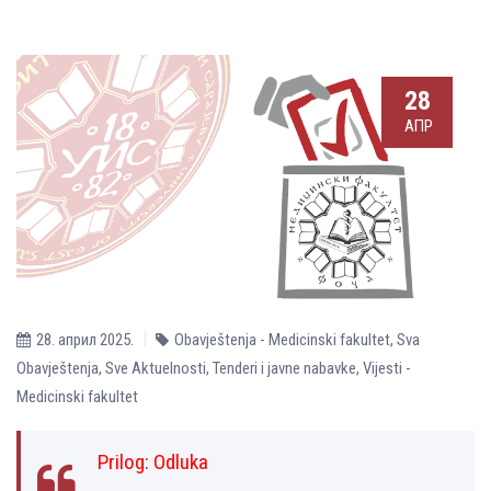
28
АПР
28. април 2025.
Obavještenja - Medicinski fakultet
,
Sva
Obavještenja
,
Sve Aktuelnosti
,
Tenderi i javne nabavke
,
Vijesti -
Medicinski fakultet
Prilog:
Odluka