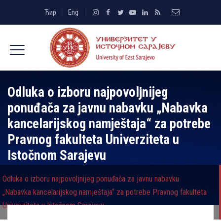
Ћир
Eng
Odluka o izboru najpovolјnijeg
ponuđača za javnu nabavku „Nabavka
kancelarijskog namještaja“ za potrebe
Pravnog fakulteta Univerziteta u
Istočnom Sarajevu
Odluka o izboru najpovolјnijeg ponuđača za javnu nabavku
„Nabavka kancelarijskog namještaja“ za potrebe Pravnog fakulteta
Univerziteta u Istočnom Sarajevu