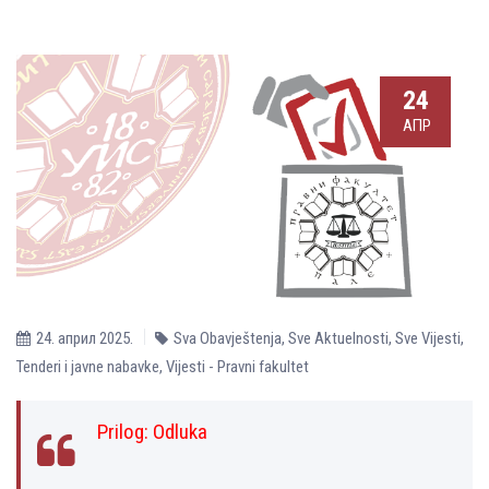
24
АПР
24. април 2025.
Sva Obavještenja
,
Sve Aktuelnosti
,
Sve Vijesti
,
Tenderi i javne nabavke
,
Vijesti - Pravni fakultet
Prilog:
Odluka