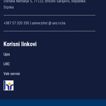
Stefana Nemanje 5, 71123, Istočno Sarajevo, Republika
Srpska
+387 57 320 330 | univerzitet @ ues.rs.ba
Korisni linkovi
Upis
URC
Veb servisi