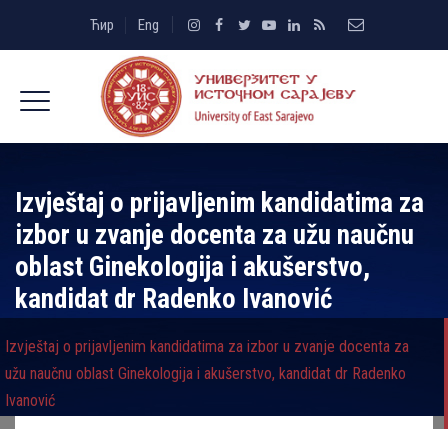
Ћир
Eng
Izvještaj o prijavlјenim kandidatima za
izbor u zvanje docenta za užu naučnu
oblast Ginekologija i akušerstvo,
kandidat dr Radenko Ivanović
Izvještaj o prijavlјenim kandidatima za izbor u zvanje docenta za
užu naučnu oblast Ginekologija i akušerstvo, kandidat dr Radenko
Ivanović