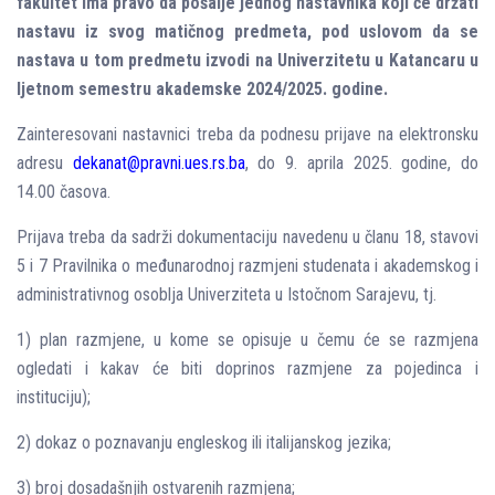
fakultet ima pravo da pošalјe jednog nastavnika koji će držati
nastavu iz svog matičnog predmeta, pod uslovom da se
nastava u tom predmetu izvodi na Univerzitetu u Katancaru u
lјetnom semestru akademske 2024/2025. godine.
Zainteresovani nastavnici treba da podnesu prijave na elektronsku
adresu
dekanat@pravni.ues.rs.ba
, do 9. aprila 2025. godine, do
14.00 časova.
Prijava treba da sadrži dokumentaciju navedenu u članu 18, stavovi
5 i 7 Pravilnika o međunarodnoj razmjeni studenata i akademskog i
administrativnog osoblјa Univerziteta u Istočnom Sarajevu, tj.
1) plan razmjene, u kome se opisuje u čemu će se razmjena
ogledati i kakav će biti doprinos razmjene za pojedinca i
instituciju);
2) dokaz o poznavanju engleskog ili italijanskog jezika;
3) broj dosadašnjih ostvarenih razmjena;