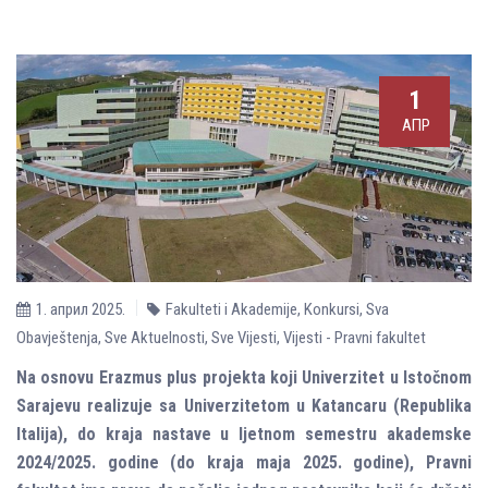
1
АПР
1. април 2025.
Fakulteti i Akademije
,
Konkursi
,
Sva
Obavještenja
,
Sve Aktuelnosti
,
Sve Vijesti
,
Vijesti - Pravni fakultet
Na osnovu Erazmus plus projekta koji Univerzitet u Istočnom
Sarajevu realizuje sa Univerzitetom u Katancaru (Republika
Italija), do kraja nastave u lјetnom semestru akademske
2024/2025. godine (do kraja maja 2025. godine), Pravni