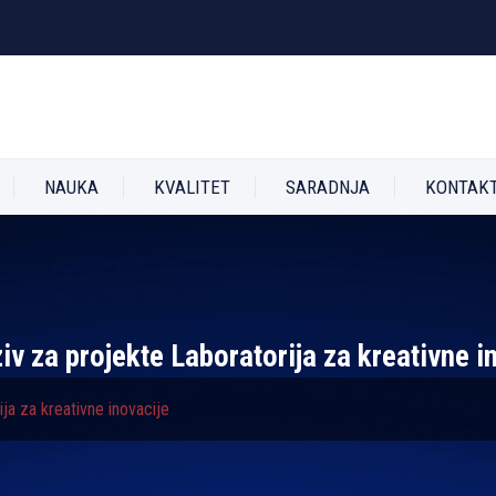
NAUKA
KVALITET
SARADNJA
KONTAK
v za projekte Laboratorija za kreativne i
ja za kreativne inovacije