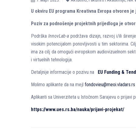
7. март 2025.
Aktuelno
,
Fakulteti i Akademije
,
NIR V
U okviru EU programa Kreativna Evropa otvoren je
Poziv za podnošenje projektnih prijedloga je otvor
Podrška
InnovLab-a
podržava dizajn, razvoj i/ili širenj
visokim potencijalom ponovljivosti u tim sektorima. Ci
ima za cilj da omogući evropskom audiovizuelnom sektor
i virtuelnih tehnologija.
Detaljnije informacije o pozivu na
EU Funding & Tend
Molimo aplikante da na mejl
fondovieu@meoi.vladars.rs
Aplikanti sa Univerziteta u Istočnom Sarajevu o prijavi p
https://www.ues.rs.ba/nauka/prijavi-projekat/