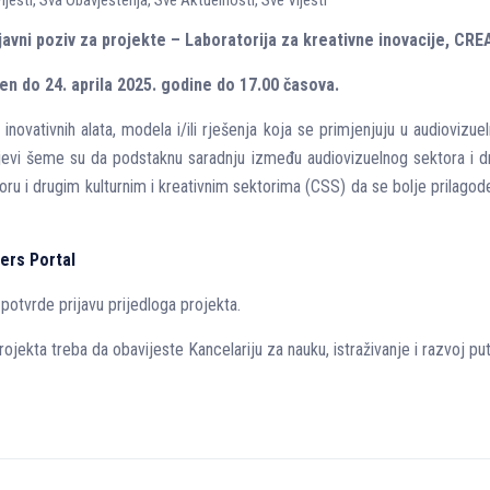
ijesti
,
Sva Obavještenja
,
Sve Aktuelnosti
,
Sve Vijesti
 javni poziv za projekte – Laboratorija za kreativne inovacije, 
en do 24. aprila 2025. godine do 17.00 časova.
e inovativnih alata, modela i/ili rješenja koja se primjenjuju u audioviz
ljevi šeme su da podstaknu saradnju između audiovizuelnog sektora i dr
u i drugim kulturnim i kreativnim sektorima (CSS) da se bolje prilagod
ers Portal
potvrde prijavu prijedloga projekta.
rojekta treba da obavijeste Kancelariju za nauku, istraživanje i razvoj put