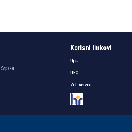
Korisni linkovi
Upis
a Srpska
URC
Veb servisi