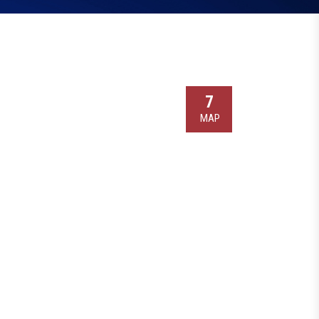
7
МАР