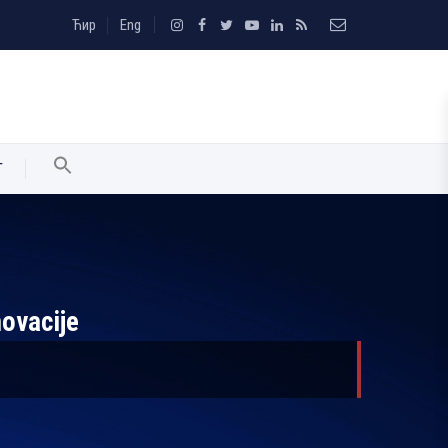
Ћир
Eng
T
novacije