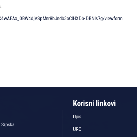
:
3euK4wAEAx_0BW4djVSpMnr8bJndb3oClHXDb-DBNIs7g/viewform
Korisni linkovi
Upis
a Srpska
URC