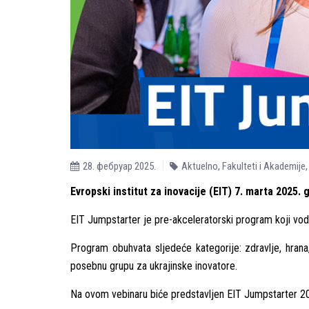
28. фебруар 2025.
Aktuelno
,
Fakulteti i Akademije
Evropski institut za inovacije (EIT) 7. marta 2025
EIT Jumpstarter je pre-akceleratorski program koji vode
Program obuhvata slјedeće kategorije: zdravlјe, hrana, 
posebnu grupu za ukrajinske inovatore.
Na ovom vebinaru biće predstavlјen EIT Jumpstarter 202