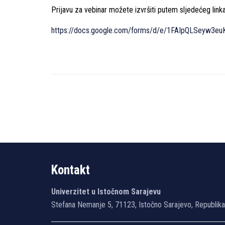
Prijavu za vebinar možete izvršiti putem slјedećeg linka
https://docs.google.com/forms/d/e/1FAIpQLSeyw
Kontakt
Univerzitet u Istočnom Sarajevu
Stefana Nemanje 5, 71123, Istočno Sarajevo, Republik