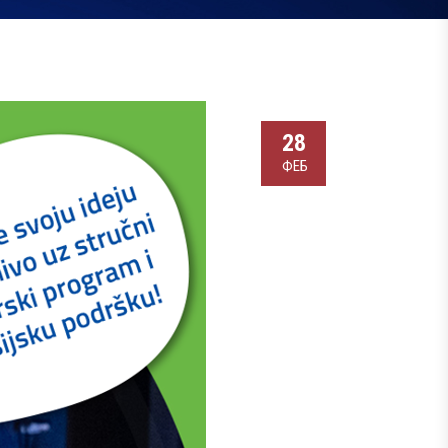
28
ФЕБ