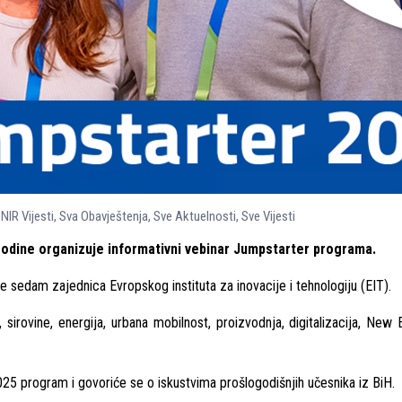
,
NIR Vijesti
,
Sva Obavještenja
,
Sve Aktuelnosti
,
Sve Vijesti
. godine organizuje informativni vebinar Jumpstarter programa.
 sedam zajednica Evropskog instituta za inovacije i tehnologiju (EIT).
sirovine, energija, urbana mobilnost, proizvodnja, digitalizacija, New Eu
5 program i govoriće se o iskustvima prošlogodišnjih učesnika iz BiH.