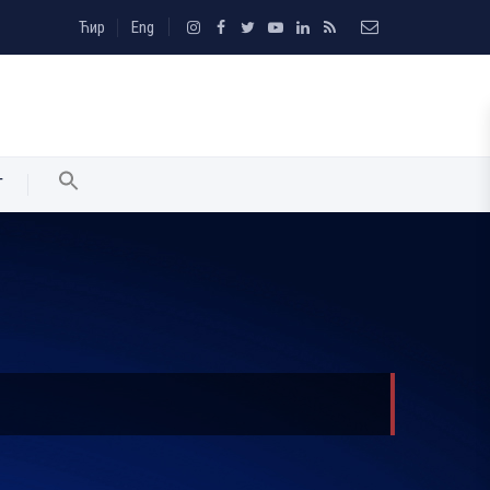
Ћир
Eng
T