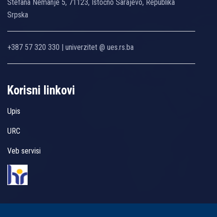
Stefana Nemanje 5, 71123, Istočno Sarajevo, Republika
Srpska
+387 57 320 330 | univerzitet @ ues.rs.ba
Korisni linkovi
Upis
URC
Veb servisi