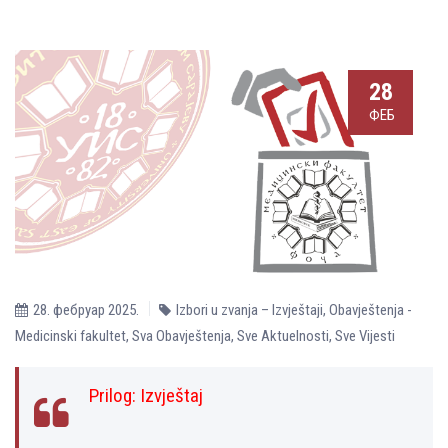
28
ФЕБ
28. фебруар 2025.
Izbori u zvanja – Izvještaji
,
Obavještenja -
Medicinski fakultet
,
Sva Obavještenja
,
Sve Aktuelnosti
,
Sve Vijesti
Prilog:
Izvještaj