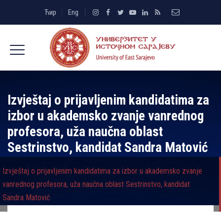
Ћир
Eng
Izvještaj o prijavljenim kandidatima za
izbor u akademsko zvanje vanrednog
profesora, uža naučna oblast
Sestrinstvo, kandidat Sandra Matović
Izvještaj o prijavljenim kandidatima za izbor u akademsko zvanje
vanrednog profesora, uža naučna oblast Sestrinstvo, kandidat
Sandra Matović