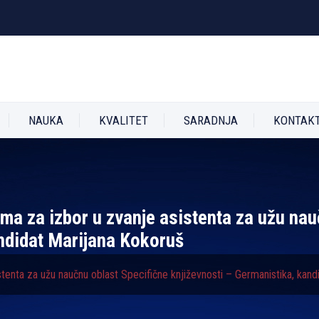
NAUKA
KVALITET
SARADNJA
KONTAK
tima za izbor u zvanje asistenta za užu na
andidat Marijana Kokoruš
istenta za užu naučnu oblast Specifične književnosti – Germanistika, kan