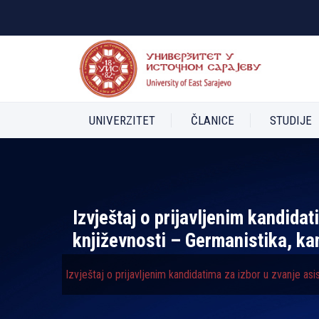
UNIVERZITET
ČLANICE
STUDIJE
Izvještaj o prijavljenim kandida
književnosti – Germanistika, k
Izvještaj o prijavljenim kandidatima za izbor u zvanje as