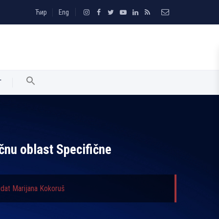
Ћир
Eng
T
učnu oblast Specifične
didat Marijana Kokoruš