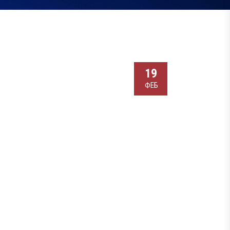
19
ФЕБ