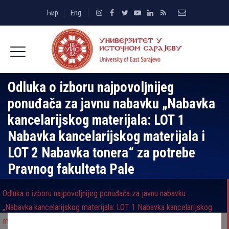
Ћир
Eng
Odluka o izboru najpovolјnijeg
ponuđača za javnu nabavku „Nabavka
kancelarijskog materijala: LOT 1
Nabavka kancelarijskog materijala i
LOT 2 Nabavka tonera“ za potrebe
Pravnog fakulteta Pale
Odluka o izboru najpovolјnijeg ponuđača za javnu nabavku
„Nabavka kancelarijskog materijala: LOT 1 Nabavka kancelarijskog
materijala i LOT 2 Nabavka tonera“ za potrebe Pravnog fakulteta