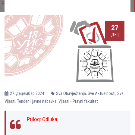
Pale
27
ДЕЦ
27. децембар 2024.
Sva Obavještenja
,
Sve Aktuelnosti
,
Sve
Vijesti
,
Tenderi i javne nabavke
,
Vijesti - Pravni fakultet
Prilog:
Odluka