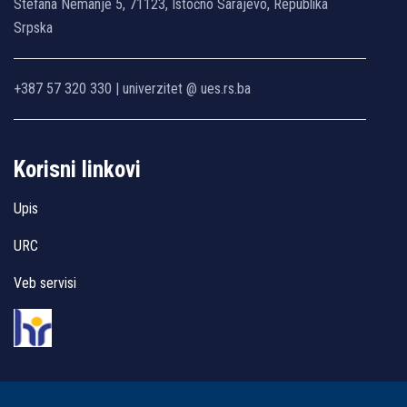
Stefana Nemanje 5, 71123, Istočno Sarajevo, Republika
Srpska
+387 57 320 330 | univerzitet @ ues.rs.ba
Korisni linkovi
Upis
URC
Veb servisi