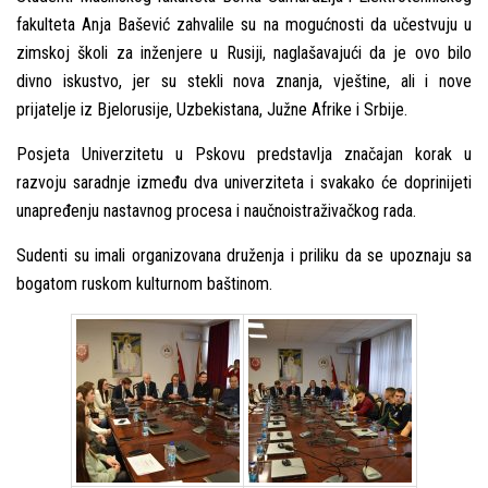
fakulteta Anja Bašević zahvalile su na mogućnosti da učestvuju u
zimskoj školi za inženjere u Rusiji, naglašavajući da je ovo bilo
divno iskustvo, jer su stekli nova znanja, vještine, ali i nove
prijatelјe iz Bjelorusije, Uzbekistana, Južne Afrike i Srbije.
Posjeta Univerzitetu u Pskovu predstavlјa značajan korak u
razvoju saradnje između dva univerziteta i svakako će doprinijeti
unapređenju nastavnog procesa i naučnoistraživačkog rada.
Sudenti su imali organizovana druženja i priliku da se upoznaju sa
bogatom ruskom kulturnom baštinom.