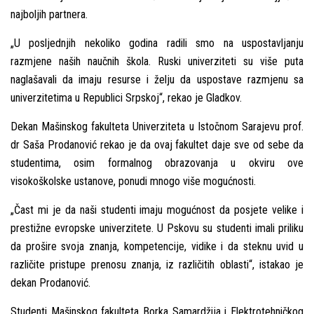
najbolјih partnera.
„U poslјednjih nekoliko godina radili smo na uspostavlјanju
razmjene naših naučnih škola. Ruski univerziteti su više puta
naglašavali da imaju resurse i želјu da uspostave razmjenu sa
univerzitetima u Republici Srpskoj“, rekao je Gladkov.
Dekan Mašinskog fakulteta Univerziteta u Istočnom Sarajevu prof.
dr Saša Prodanović rekao je da ovaj fakultet daje sve od sebe da
studentima, osim formalnog obrazovanja u okviru ove
visokoškolske ustanove, ponudi mnogo više mogućnosti.
„Čast mi je da naši studenti imaju mogućnost da posjete velike i
prestižne evropske univerzitete. U Pskovu su studenti imali priliku
da prošire svoja znanja, kompetencije, vidike i da steknu uvid u
različite pristupe prenosu znanja, iz različitih oblasti“, istakao je
dekan Prodanović.
Studenti Mašinskog fakulteta Borka Samardžija i Elektrotehničkog