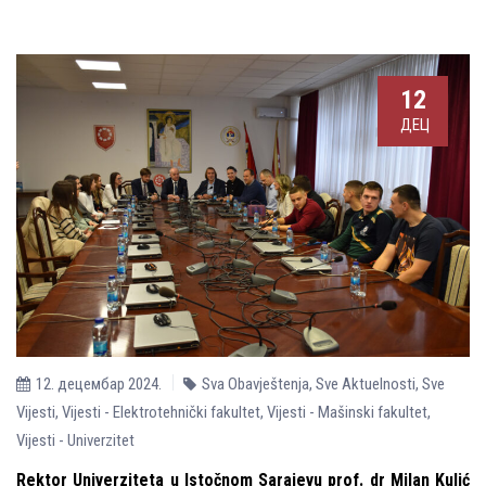
12
ДЕЦ
12. децембар 2024.
Sva Obavještenja
,
Sve Aktuelnosti
,
Sve
Vijesti
,
Vijesti - Elektrotehnički fakultet
,
Vijesti - Mašinski fakultet
,
Vijesti - Univerzitet
Rektor Univerziteta u Istočnom Sarajevu prof. dr Milan Kulić