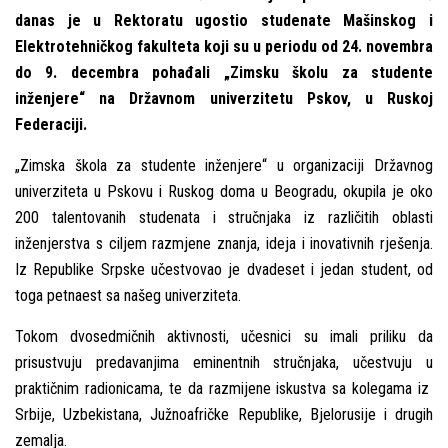
danas je u Rektoratu ugostio studenate Mašinskog i
Elektrotehničkog fakulteta koji su u periodu od 24. novembra
do 9. decembra pohađali „Zimsku školu za studente
inženjere“ na Državnom univerzitetu Pskov, u Ruskoj
Federaciji.
„Zimska škola za studente inženjere“ u organizaciji Državnog
univerziteta u Pskovu i Ruskog doma u Beogradu, okupila je oko
200 talentovanih studenata i stručnjaka iz različitih oblasti
inženjerstva s cilјem razmjene znanja, ideja i inovativnih rješenja.
Iz Republike Srpske učestvovao je dvadeset i jedan student, od
toga petnaest sa našeg univerziteta.
Tokom dvosedmičnih aktivnosti, učesnici su imali priliku da
prisustvuju predavanjima eminentnih stručnjaka, učestvuju u
praktičnim radionicama, te da razmijene iskustva sa kolegama iz
Srbije, Uzbekistana, Južnoafričke Republike, Bjelorusije i drugih
zemalјa.