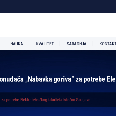
NAUKA
KVALITET
SARADNJA
KONTAK
ponuđača „Nabavka goriva“ za potrebe Ele
 za potrebe Elektrotehničkog fakulteta Istočno Sarajevo