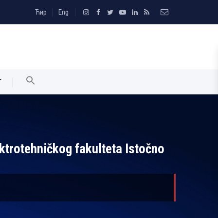
Ћир
Eng
T
ktrotehničkog fakulteta Istočno