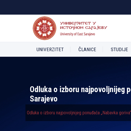
UNIVERZITET
ČLANICE
STUDIJE
Odluka o izboru najpovolјnijeg 
Sarajevo
Odluka o izboru najpovolјnijeg ponuđača „Nabavka goriva“