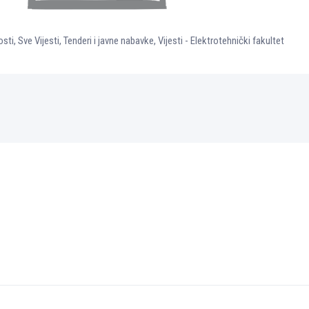
osti
,
Sve Vijesti
,
Tenderi i javne nabavke
,
Vijesti - Elektrotehnički fakultet