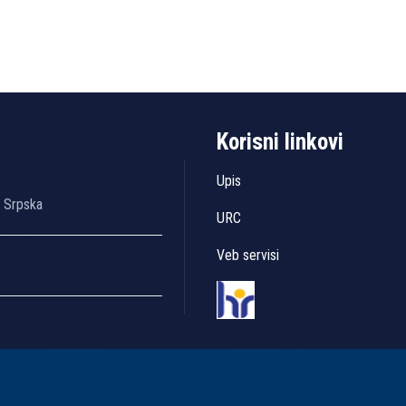
Korisni linkovi
Upis
a Srpska
URC
Veb servisi