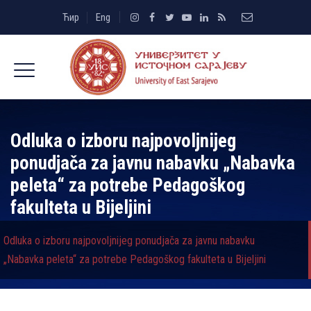
Ћир
Eng
Odluka o izboru najpovoljnijeg
ponudjača za javnu nabavku „Nabavka
peleta“ za potrebe Pedagoškog
fakulteta u Bijeljini
Odluka o izboru najpovoljnijeg ponudjača za javnu nabavku
„Nabavka peleta“ za potrebe Pedagoškog fakulteta u Bijeljini