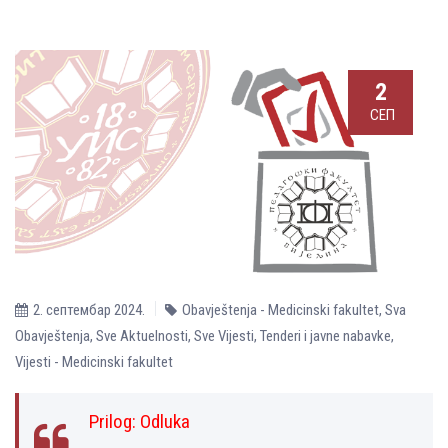
2
СЕП
2. септембар 2024.
Obavještenja - Medicinski fakultet
,
Sva
Obavještenja
,
Sve Aktuelnosti
,
Sve Vijesti
,
Tenderi i javne nabavke
,
Vijesti - Medicinski fakultet
Prilog:
Odluka