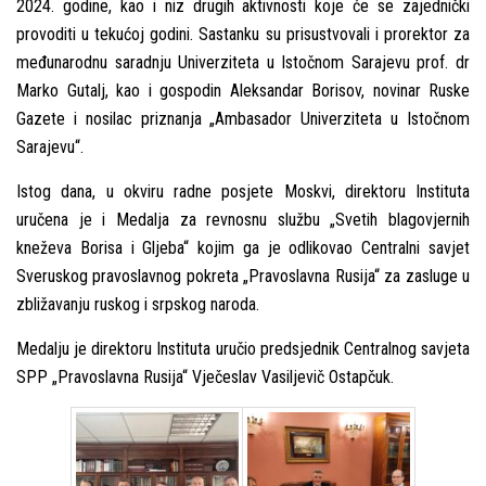
2024. godine, kao i niz drugih aktivnosti koje će se zajednički
provoditi u tekućoj godini. Sastanku su prisustvovali i prorektor za
međunarodnu saradnju Univerziteta u Istočnom Sarajevu prof. dr
Marko Gutalј, kao i gospodin Aleksandar Borisov, novinar Ruske
Gazete i nosilac priznanja „Ambasador Univerziteta u Istočnom
Sarajevu“.
Istog dana, u okviru radne posjete Moskvi, direktoru Instituta
uručena je i Medalјa za revnosnu službu „Svetih blagovjernih
kneževa Borisa i Glјeba“ kojim ga je odlikovao Centralni savjet
Sveruskog pravoslavnog pokreta „Pravoslavna Rusija“ za zasluge u
zbližavanju ruskog i srpskog naroda.
Medalјu je direktoru Instituta uručio predsjednik Centralnog savjeta
SPP „Pravoslavna Rusija“ Vječeslav Vasilјevič Ostapčuk.