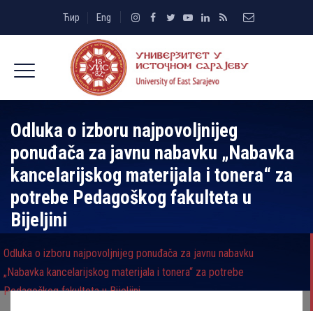
Ћир
Eng
Odluka o izboru najpovolјnijeg
ponuđača za javnu nabavku „Nabavka
kancelarijskog materijala i tonera“ za
potrebe Pedagoškog fakulteta u
Bijelјini
Odluka o izboru najpovolјnijeg ponuđača za javnu nabavku
„Nabavka kancelarijskog materijala i tonera“ za potrebe
Pedagoškog fakulteta u Bijelјini