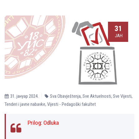
31
ЈАН
31. јануар 2024.
Sva Obavještenja
,
Sve Aktuelnosti
,
Sve Vijesti
,
Tenderi i javne nabavke
,
Vijesti - Pedagoški fakultet
Prilog:
Оdluka