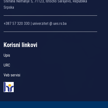
Stefana Nemanje 5, 71123, Istočno Sarajevo, Republika
Srpska
+387 57 320 330 | univerzitet @ ues.rs.ba
Korisni linkovi
Upis
URC
Veb servisi