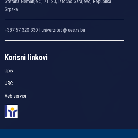
Stefana Nemanje 5, 71123, Istočno Sarajevo, Republika
Srpska
+387 57 320 330 | univerzitet @ ues.rs.ba
Korisni linkovi
Upis
URC
Veb servisi