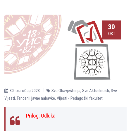
30
ОКТ
30. октобар 2023.
Sva Obavještenja
,
Sve Aktuelnosti
,
Sve
Vijesti
,
Tenderi i javne nabavke
,
Vijesti - Pedagoški fakultet
Prilog:
Odluka