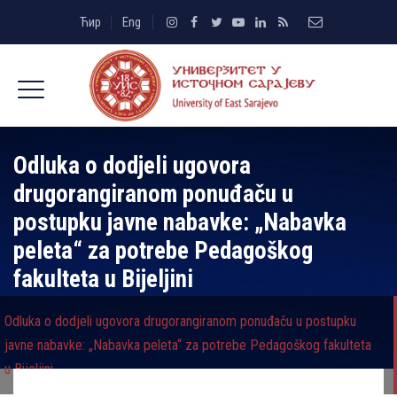
Ћир
Eng
Odluka o dodjeli ugovora
drugorangiranom ponuđaču u
postupku javne nabavke: „Nabavka
peleta“ za potrebe Pedagoškog
fakulteta u Bijeljini
Odluka o dodjeli ugovora drugorangiranom ponuđaču u postupku
javne nabavke: „Nabavka peleta“ za potrebe Pedagoškog fakulteta
u Bijeljini