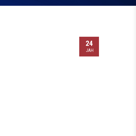
24
ЈАН