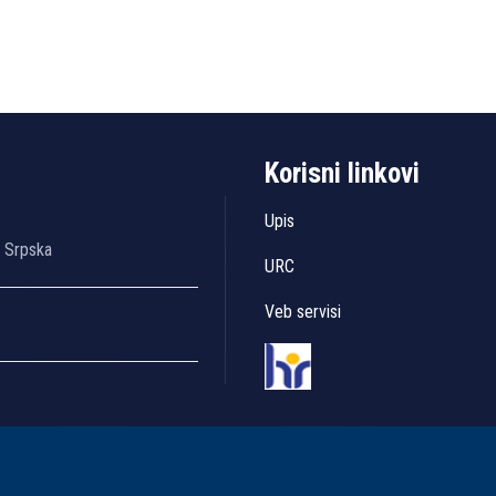
Korisni linkovi
Upis
a Srpska
URC
Veb servisi