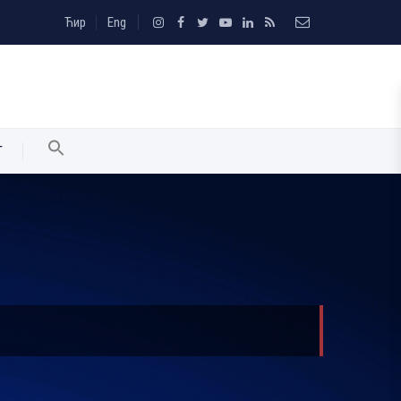
Ћир
Eng
T