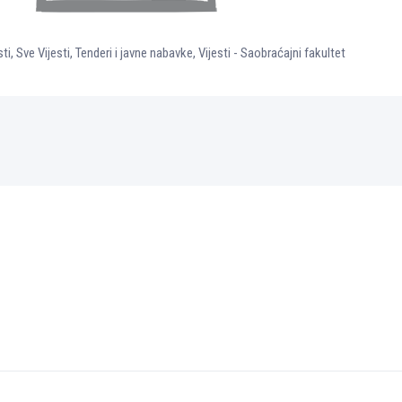
ti
,
Sve Vijesti
,
Tenderi i javne nabavke
,
Vijesti - Saobraćajni fakultet