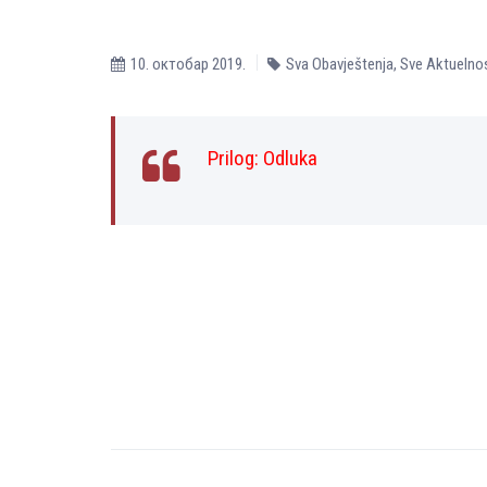
10. октобар 2019.
Sva Obavještenja
,
Sve Aktuelnos
Prilog:
Оdluka