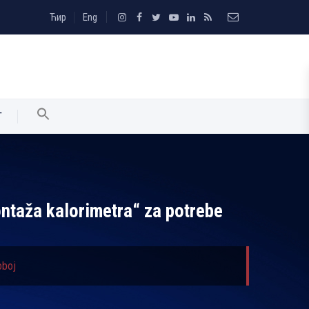
Ћир
Eng
T
ntaža kalorimetra“ za potrebe
oboj