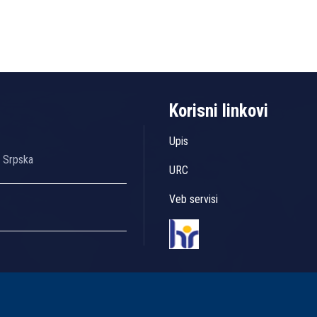
Korisni linkovi
Upis
a Srpska
URC
Veb servisi