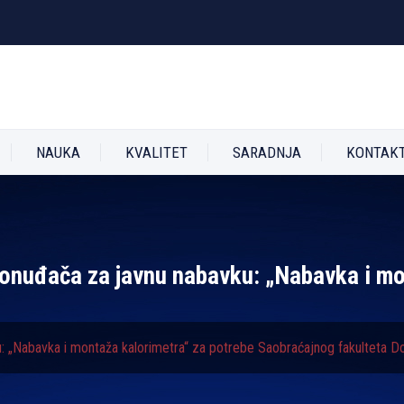
NAUKA
KVALITET
SARADNJA
KONTAK
 ponuđača za javnu nabavku: „Nabavka i mo
u: „Nabavka i montaža kalorimetra“ za potrebe Saobraćajnog fakulteta D