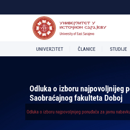
UNIVERZITET
ČLANICE
STUDIJE
Odluka o izboru najpovolјnijeg
Saobraćajnog fakulteta Doboj
Odluka o izboru najpovolјnijeg ponuđača za javnu nabavk