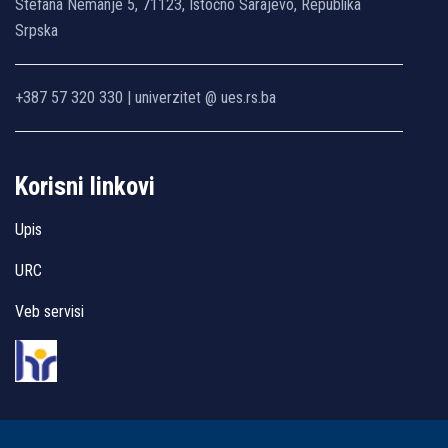
Stefana Nemanje 5, 71123, Istočno Sarajevo, Republika
Srpska
+387 57 320 330 | univerzitet @ ues.rs.ba
Korisni linkovi
Upis
URC
Veb servisi