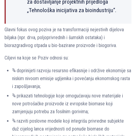
za dostavljanje projektnih prijedloga
„Tehnološka inicijativa za bioindustriju“.
Glavni fokus ovog poziva je na transformaciji nejestivih dijelova
biljaka (npr. drva, poljoprivrednih i šumskih ostataka) i
biorazgradivog otpada u bio-bazirane proizvode i biogoriva.
Ciljevi na koje se Poziv odnosi su:
¾ doprinijeti razvoju resursno efikasnije i održive ekonomije sa
niskim nivoom emisije ugljenika i povećanju ekonomskog rasta
i zapošljavanja;
¾ prikazati tehnologije koje omogućavaju nove materijale i
nove potrošačke proizvode iz evropske biomase koji
zamjenjuju potrebu za fosilnim gorivima;
¾ razviti poslovne modele koji integrišu privredne subjekte
duž cijelog lanca vrijednosti od ponude biomase do