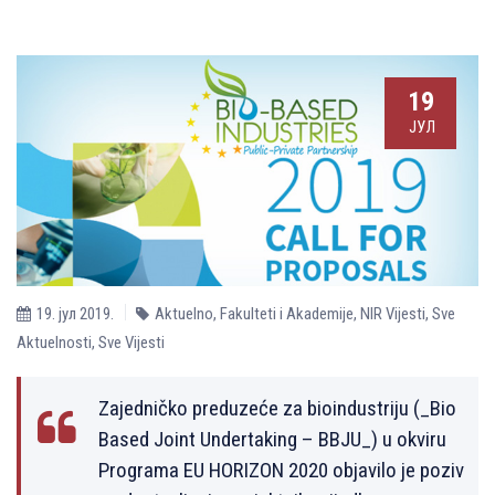
19
ЈУЛ
19. јул 2019.
Aktuelno
,
Fakulteti i Akademije
,
NIR Vijesti
,
Sve
Aktuelnosti
,
Sve Vijesti
Zajedničko preduzeće za bioindustriju (_Bio
Based Joint Undertaking – BBJU_) u okviru
Programa EU HORIZON 2020 objavilo je poziv