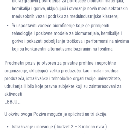
biorazgradivih postrojenja za potrošače bioloških materijala,
hemikalija i goriva, uključujući i stvaranje novih međusektorskih
međusobnih veza i podršku za međuindustrijske klastere;
¾ uspostaviti vodeće biorafinerije koje će primijeniti
tehnologije i poslovne modele za biomaterijale, hemikalije i
goriva i pokazati poboljšanje troškova i performansi na nivoima
koji su konkurentni alternativama baziranim na fosilima.
Predmetni poziv je otvoren za privatne profitne i neprofitne
organizacije, uključujući velika preduzeća, kao i mala i srednja
preduzeća, istraživačke i tehnološke organizacije, univerzitete,
udruženja ili bilo koje pravne subjekte koji su zainteresovani za
aktivnosti
_BBJU_.
U okviru ovoga Poziva moguće je aplicirati na tri akcije:
Istraživanje i inovacije ( budžet 2 – 3 miliona evra )