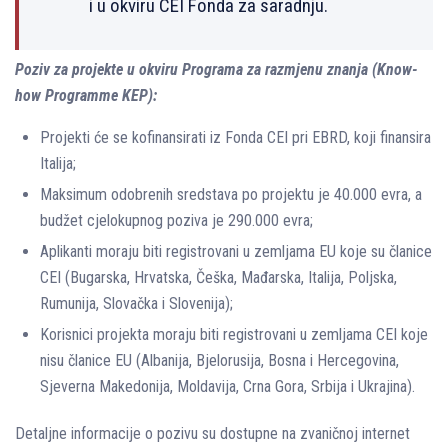
i u okviru CEI Fonda za saradnju.
Poziv za projekte u okviru Programa za razmjenu znanja (Know-
how Programme KEP):
Projekti će se kofinansirati iz Fonda CEI pri EBRD, koji finansira
Italija;
Maksimum odobrenih sredstava po projektu je 40.000 evra, a
budžet cjelokupnog poziva je 290.000 evra;
Aplikanti moraju biti registrovani u zemljama EU koje su članice
CEI (Bugarska, Hrvatska, Češka, Mađarska, Italija, Poljska,
Rumunija, Slovačka i Slovenija);
Korisnici projekta moraju biti registrovani u zemljama CEI koje
nisu članice EU (Albanija, Bjelorusija, Bosna i Hercegovina,
Sjeverna Makedonija, Moldavija, Crna Gora, Srbija i Ukrajina).
Detaljne informacije o pozivu su dostupne na zvaničnoj internet