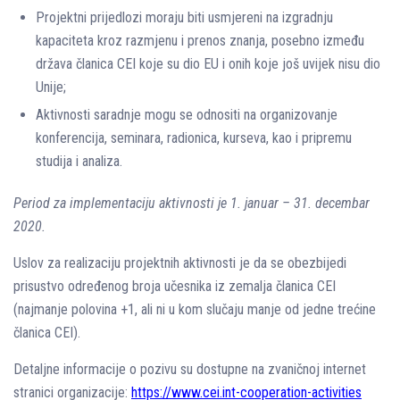
Projektni prijedlozi moraju biti usmjereni na izgradnju
kapaciteta kroz razmjenu i prenos znanja, posebno između
država članica CEI koje su dio EU i onih koje još uvijek nisu dio
Unije;
Aktivnosti saradnje mogu se odnositi na organizovanje
konferencija, seminara, radionica, kurseva, kao i pripremu
studija i analiza.
Period za implementaciju aktivnosti je 1. januar – 31. decembar
2020.
Uslov za realizaciju projektnih aktivnosti je da se obezbijedi
prisustvo određenog broja učesnika iz zemalja članica CEI
(najmanje polovina +1, ali ni u kom slučaju manje od jedne trećine
članica CEI).
Detaljne informacije o pozivu su dostupne na zvaničnoj internet
stranici organizacije:
https://www.cei.int-cooperation-activities