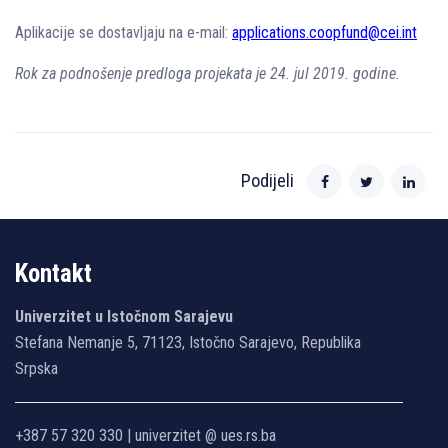
Aplikacije se dostavljaju na e-mail:
applications.coopfund@cei.int
Rok za podnošenje predloga projekata je 24. jul 2019. godine.
Podijeli
Kontakt
Univerzitet u Istočnom Sarajevu
Stefana Nemanje 5, 71123, Istočno Sarajevo, Republika
Srpska
+387 57 320 330 | univerzitet @ ues.rs.ba