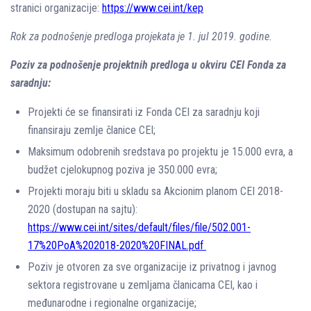
stranici organizacije:
https://www.cei.int/kep
Rok za podnošenje predloga projekata je 1. jul 2019. godine.
Poziv za podnošenje projektnih predloga u okviru CEI Fonda za
saradnju:
Projekti će se finansirati iz Fonda CEI za saradnju koji
finansiraju zemlje članice CEI;
Maksimum odobrenih sredstava po projektu je 15.000 evra, a
budžet cjelokupnog poziva je 350.000 evra;
Projekti moraju biti u skladu sa Akcionim planom CEI 2018-
2020 (dostupan na sajtu):
https://www.cei.int/sites/default/files/file/502.001-
17%20PoA%202018-2020%20FINAL.pdf
Poziv je otvoren za sve organizacije iz privatnog i javnog
sektora registrovane u zemljama članicama CEI, kao i
međunarodne i regionalne organizacije;