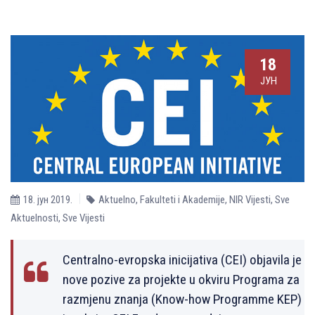
18
ЈУН
18. јун 2019.
Aktuelno
,
Fakulteti i Akademije
,
NIR Vijesti
,
Sve
Aktuelnosti
,
Sve Vijesti
Centralno-evropska inicijativa (CEI) objavila je
nove pozive za projekte u okviru Programa za
razmjenu znanja (Know-how Programme KEP)