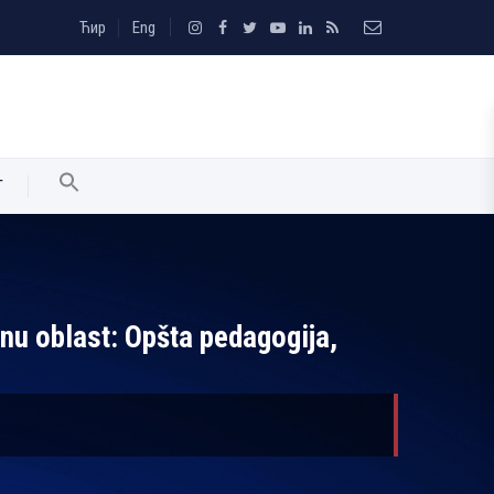
Ћир
Eng
T
čnu oblast: Opšta pedagogija,