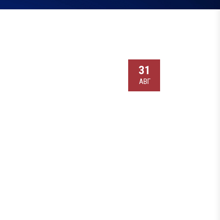
31
АВГ