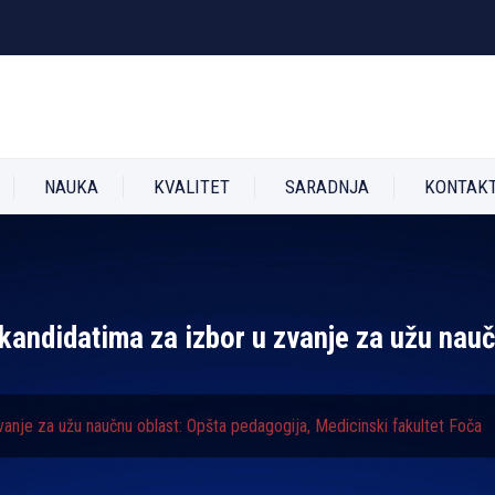
NAUKA
KVALITET
SARADNJA
KONTAK
m kandidatima za izbor u zvanje za užu nau
zvanje za užu naučnu oblast: Opšta pedagogija, Medicinski fakultet Foča