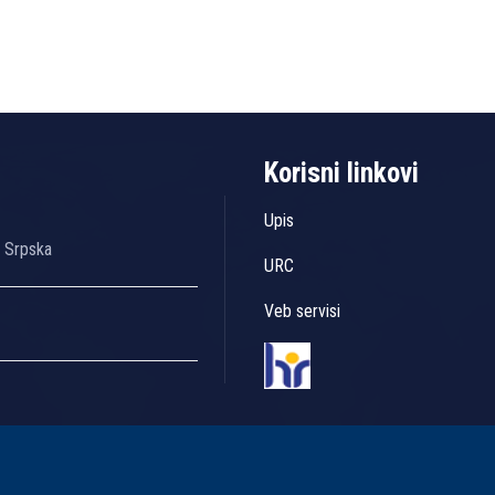
Korisni linkovi
Upis
a Srpska
URC
Veb servisi