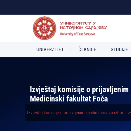
UNIVERZITET
ČLANICE
STUDIJE
Izvještaj komisije o prijavlјeni
Medicinski fakultet Foča
Izvještaj komisije o prijavlјenim kandidatima za izbor u 