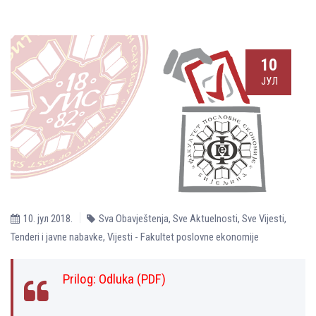
10
ЈУЛ
10. јул 2018.
Sva Obavještenja
,
Sve Aktuelnosti
,
Sve Vijesti
,
Tenderi i javne nabavke
,
Vijesti - Fakultet poslovne ekonomije
Prilog:
Оdluka (PDF)