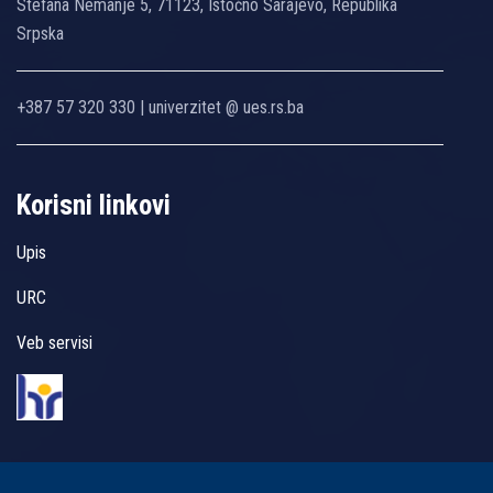
Stefana Nemanje 5, 71123, Istočno Sarajevo, Republika
Srpska
+387 57 320 330 | univerzitet @ ues.rs.ba
Korisni linkovi
Upis
URC
Veb servisi