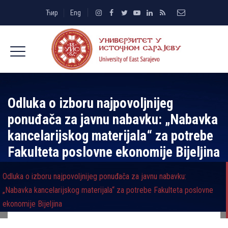
Ћир
Eng
Odluka o izboru najpovolјnijeg
ponuđača za javnu nabavku: „Nabavka
kancelarijskog materijala“ za potrebe
Fakulteta poslovne ekonomije Bijelјina
Odluka o izboru najpovolјnijeg ponuđača za javnu nabavku:
„Nabavka kancelarijskog materijala“ za potrebe Fakulteta poslovne
ekonomije Bijelјina