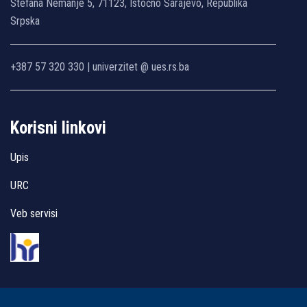
Stefana Nemanje 5, 71123, Istočno Sarajevo, Republika
Srpska
+387 57 320 330 | univerzitet @ ues.rs.ba
Korisni linkovi
Upis
URC
Veb servisi