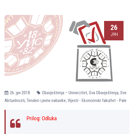
26
ЈУН
26. јун 2018.
Obavještenja – Univerzitet
,
Sva Obavještenja
,
Sve
Aktuelnosti
,
Tenderi i javne nabavke
,
Vijesti - Ekonomski fakultet - Pale
Prilog: Odluka