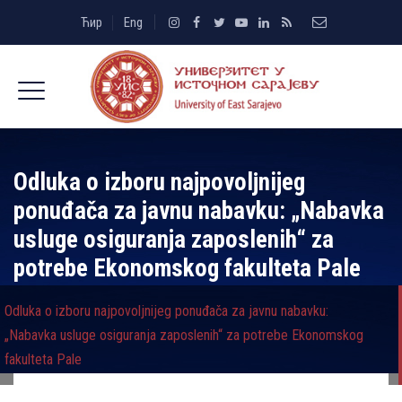
Ћир
Eng
Odluka o izboru najpovolјnijeg
ponuđača za javnu nabavku: „Nabavka
usluge osiguranja zaposlenih“ za
potrebe Ekonomskog fakulteta Pale
Odluka o izboru najpovolјnijeg ponuđača za javnu nabavku:
„Nabavka usluge osiguranja zaposlenih“ za potrebe Ekonomskog
fakulteta Pale