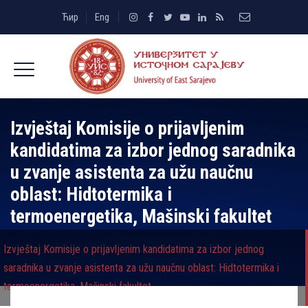
Ћир
Eng
Izvještaj Komisije o prijavlјenim
kandidatima za izbor jednog saradnika
u zvanje asistenta za užu naučnu
oblast: Hidtotermika i
termoenergetika, Mašinski fakultet
Izvještaj Komisije o prijavlјenim kandidatima za izbor jednog
saradnika u zvanje asistenta za užu naučnu oblast: Hidtotermika i
termoenergetika, Mašinski fakultet