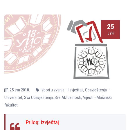
25
ЈУН
25. јун 2018.
Izbori u zvanja – Izvještaji
,
Obavještenja –
Univerzitet
,
Sva Obavještenja
,
Sve Aktuelnosti
,
Vijesti - Mašinski
fakultet
Prilog: Izvještaj