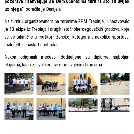
pozdrava i zahvalјuje se svim učenicima turnira što su uvijek
uz njega“
, poručila je Danijela.
Na turniru, organizovanom na terenima FPM Trebinje, učestvovalo
je 53 ekipe iz Trebinja i drugih istočnohercegovačkih gradova, koje
su se takmičile u muškoj i ženskoj kategoriji u nekoliko sportova:
mali fudbal, basket i odbojka.
Nakon odigranih mečeva, dodijelјene su diplome najbolјim
ekipama, kao i zahvalnice svim prijavlјenim timovima.