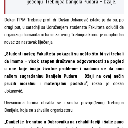
liječenju Trebinjca Danijela Pudara – Džaje.
Dekan FPM Trebinje prof. dr Dušan Jokanović istako je da su, po
drugi put, u saradnji sa Udruženjem studenata Fakulteta odlučili da
organizuju humanitarni turnir za ovog Trebinjca kome je neophodan
novac za nastavak liječenja.
„Studenti našeg Fakulteta pokazali su nešto što bi svi trebali
da imamo – visok stepen društvene odgovornosti za pogled
u one koje imaju životne probleme i nadamo se da smo
našem sugrađaninu Danijelu Pudaru – Džaji na ovaj način
pružili moralnu i materijalnu podršku“
, rekao je dekan
Jokanović.
Učesnicima turnira obratila se i sestra povrijeđenog Trebinjca
Danijela, koja se zahvalila organizatoru.
„Danijel je trenutno u Dubrovniku na rehabilitaciji i šalјe puno