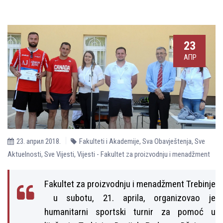
23
АПР
23. април 2018.
Fakulteti i Akademije
,
Sva Obavještenja
,
Sve
Aktuelnosti
,
Sve Vijesti
,
Vijesti - Fakultet za proizvodnju i menadžment
Fakultet za proizvodnju i menadžment Trebinje
u subotu, 21. aprila, organizovao je
humanitarni sportski turnir za pomoć u