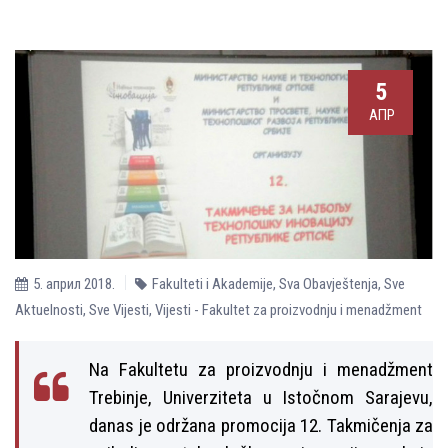
5
АПР
5. април 2018.
Fakulteti i Akademije
,
Sva Obavještenja
,
Sve
Aktuelnosti
,
Sve Vijesti
,
Vijesti - Fakultet za proizvodnju i menadžment
Na Fakultetu za proizvodnju i menadžment
Trebinje, Univerziteta u Istočnom Sarajevu,
danas je održana promocija 12. Takmičenja za