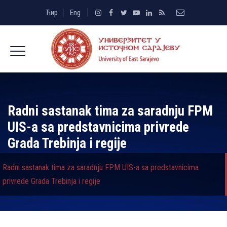
Ћир
Eng
Radni sastanak tima za saradnju FPM
UIS-a sa predstavnicima privrede
Grada Trebinja i regije
Radni sastanak tima za saradnju FPM UIS-a sa predstavnicima
privrede Grada Trebinja i regije