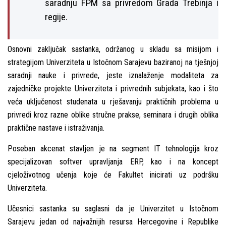
saradnju FPM sa privredom Grada Trebinja i
regije.
Osnovni zaključak sastanka, održanog u skladu sa misijom i
strategijom Univerziteta u Istočnom Sarajevu baziranoj na tješnjoj
saradnji nauke i privrede, jeste iznalaženje modaliteta za
zajedničke projekte Univerziteta i privrednih subjekata, kao i što
veća uključenost studenata u rješavanju praktičnih problema u
privredi kroz razne oblike stručne prakse, seminara i drugih oblika
praktične nastave i istraživanja.
Poseban akcenat stavljen je na segment IT tehnologija kroz
specijalizovan softver upravljanja ERP, kao i na koncept
cjeloživotnog učenja koje će Fakultet inicirati uz podršku
Univerziteta.
Učesnici sastanka su saglasni da je Univerzitet u Istočnom
Sarajevu jedan od najvažnijih resursa Hercegovine i Republike