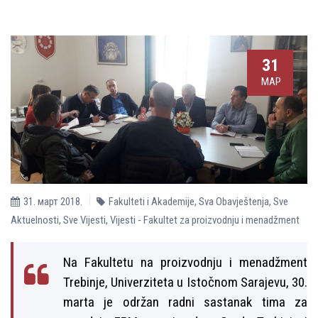
31
МАР
31. март 2018.
Fakulteti i Akademije
,
Sva Obavještenja
,
Sve
Aktuelnosti
,
Sve Vijesti
,
Vijesti - Fakultet za proizvodnju i menadžment
Na Fakultetu na proizvodnju i menadžment
Trebinje, Univerziteta u Istočnom Sarajevu, 30.
marta je održan radni sastanak tima za