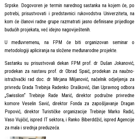
Srpske. Dogovoren je termin narednog sastanka na kojem će, po
potrebi, prisustvovati i predstavnici rukovodstva Univerziteta, na
kom će članovi radne grupe razmatrati jasno definisane prijedloge
budućih projekata, već idejno nagoviještenih.
U međuvremenu, na FPM će biti organizovan seminar o
metodologiji apliciranja na složene međunarodne projekte.
Sastanku su prisustvovali dekan FPM prof. dr Dušan Jokanović,
prodekan za nastavu prof. dr Obrad Spaić, prodekan za naučno-
istraživački rad doc. dr Mirjana Miljanović, načelnik odjeljenja za
privredu Grada Trebinja Radenko Drašković, član Upravnog odbora
„Swisslion“ Trebinje Rade Marić, direktor područne privredne
komore Veselin Savić, direktor Fonda za zapošljavanje Dragan
Popović, direktor Turističke organizacije Trebinje Marko Radić,
Vaso Vujičić, ispred IT sektora, i Ranko Biberddžić, ispred Agencije
za mala i srednja preduzeća.