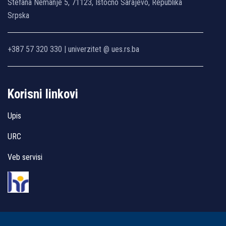
Stefana Nemanje 5, 71123, Istočno Sarajevo, Republika
Srpska
+387 57 320 330 | univerzitet @ ues.rs.ba
Korisni linkovi
Upis
URC
Veb servisi