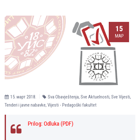
15
МАР
15. март 2018.
Sva Obavještenja
,
Sve Aktuelnosti
,
Sve Vijesti
,
Tenderi i javne nabavke
,
Vijesti - Pedagoški fakultet
Prilog:
Оdluka (PDF)