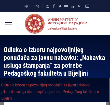
Ћир
Eng
Odluka o izboru najpovolјnijeg
ponuđača za javnu nabavku: „Nabavka
usluga štampanja“ za potrebe
Pedagoškog fakulteta u Bijelјini
Odluka o izboru najpovolјnijeg ponuđača za javnu nabavku:
„Nabavka usluga štampanja“ za potrebe Pedagoškog fakulteta u
Bijelјini