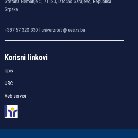
Stefana Nemanje 5, 71123, Istočno Sarajevo, Republika
Srpska
+387 57 320 330 | univerzitet @ ues.rs.ba
Korisni linkovi
Upis
URC
Veb servisi