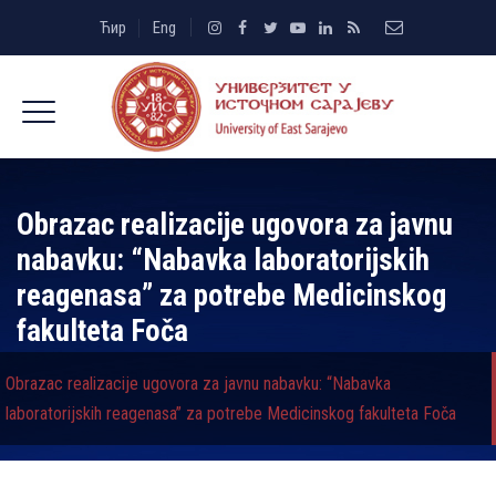
Ћир
Eng
Obrazac realizacije ugovora za javnu
nabavku: “Nabavka laboratorijskih
reagenasa” za potrebe Medicinskog
fakulteta Foča
Obrazac realizacije ugovora za javnu nabavku: “Nabavka
laboratorijskih reagenasa” za potrebe Medicinskog fakulteta Foča