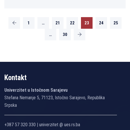
1
…
21
22
23
24
25
…
30
Kontakt
Univerzitet u Istočnom Sarajevu
Stefana Nemanje 5, 71123, Istočno Sarajevo, Republika
Srpska
+387 57 320 330 | univerzitet @ ues.rs.ba