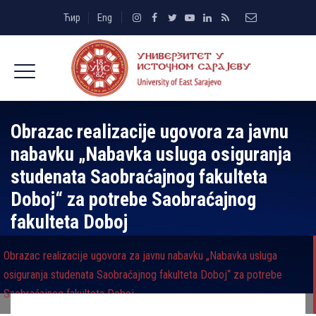
Ћир
Eng
Obrazac realizacije ugovora za javnu
nabavku „Nabavka usluga osiguranja
studenata Saobraćajnog fakulteta
Doboj“ za potrebe Saobraćajnog
fakulteta Doboj
Obrazac realizacije ugovora za javnu nabavku „Nabavka usluga
osiguranja studenata Saobraćajnog fakulteta Doboj“ za potrebe
Saobraćajnog fakulteta Doboj