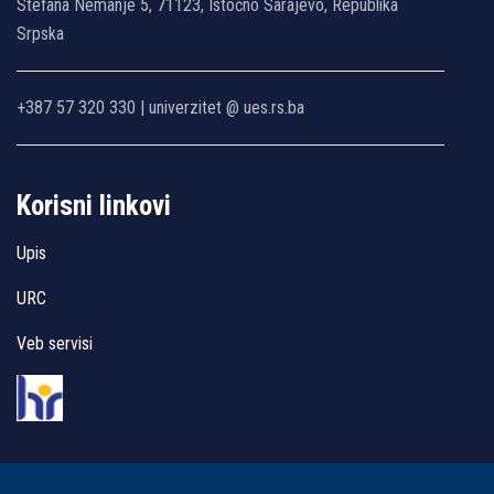
Stefana Nemanje 5, 71123, Istočno Sarajevo, Republika
Srpska
+387 57 320 330 | univerzitet @ ues.rs.ba
Korisni linkovi
Upis
URC
Veb servisi