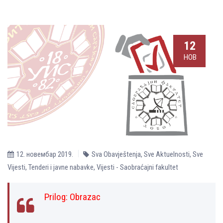
12
НОВ
12. новембар 2019.
Sva Obavještenja
,
Sve Aktuelnosti
,
Sve
Vijesti
,
Tenderi i javne nabavke
,
Vijesti - Saobraćajni fakultet
Prilog
:
Оbrazac