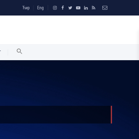
Ћир
Eng
T