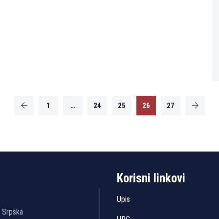
1
…
24
25
26
27
Korisni linkovi
Upis
a Srpska