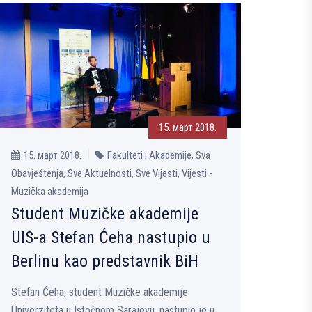
15. март 2018.
15. март 2018.
Fakulteti i Akademije, Sva
Obavještenja, Sve Aktuelnosti, Sve Vijesti, Vijesti -
Muzička akademija
Student Muzičke akademije
UIS-a Stefan Ćeha nastupio u
Berlinu kao predstavnik BiH
Stefan Ćeha, student Muzičke akademije
Univerziteta u Istočnom Sarajevu, nastupio je u