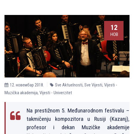
12
НОВ
12. новембар 2018.
Sve Aktuelnosti
,
Sve Vijesti
,
Vijesti -
Muzička akademija
,
Vijesti - Univerzitet
Na prestižnom 5. Međunarodnom festivalu –
takmičenju kompozitora u Rusiji (Kazanj),
profesor i dekan Muzičke akademije