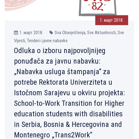
1. март 2018.
1. март 2018.
Sva Obavještenja, Sve Aktuelnosti, Sve
Vijesti, Tenderi i javne nabavke
Odluka o izboru najpovolјnijeg
ponuđača za javnu nabavku:
„Nabavka usluga štampanja“ za
potrebe Rektorata Univerziteta u
Istočnom Sarajevu u okviru projekta:
School-to-Work Transition for Higher
education students with disabilities
in Serbia, Bosnia & Hercegovina and
Montenegro „Trans2Work“