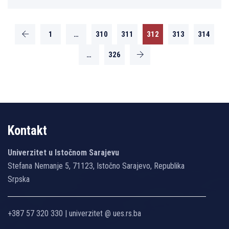
1
…
310
311
312
313
314
…
326
Kontakt
Univerzitet u Istočnom Sarajevu
Stefana Nemanje 5, 71123, Istočno Sarajevo, Republika
Srpska
+387 57 320 330 | univerzitet @ ues.rs.ba