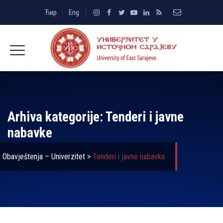
Ћир
Eng
Arhiva kategorije:
Tenderi i javne
nabavke
Obavještenja – Univerzitet
>
Tenderi i javne nabavke