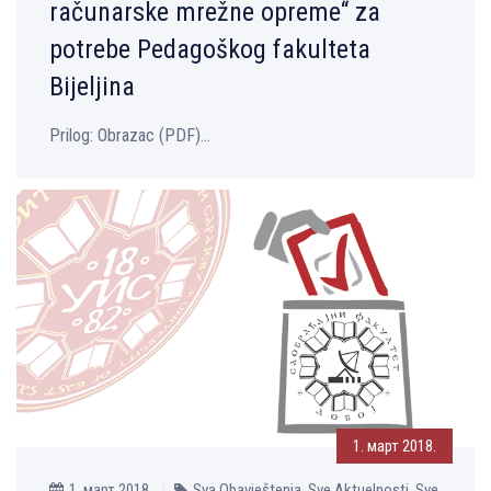
računarske mrežne opreme“ za
potrebe Pedagoškog fakulteta
Bijelјina
Prilog: Оbrazac (PDF)...
1. март 2018.
1. март 2018.
Sva Obavještenja, Sve Aktuelnosti, Sve