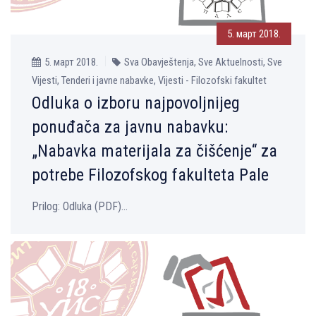
5. март 2018.
5. март 2018.
Sva Obavještenja, Sve Aktuelnosti, Sve
Vijesti, Tenderi i javne nabavke, Vijesti - Filozofski fakultet
Odluka o izboru najpovolјnijeg
ponuđača za javnu nabavku:
„Nabavka materijala za čišćenje“ za
potrebe Filozofskog fakulteta Pale
Prilog: Оdluka (PDF)...