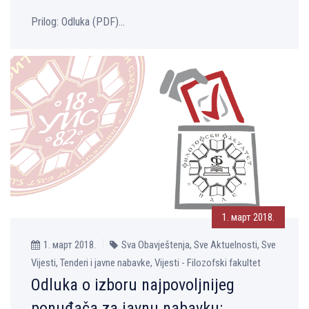
Prilog: Оdluka (PDF)...
1. март 2018.
1. март 2018.
Sva Obavještenja, Sve Aktuelnosti, Sve
Vijesti, Tenderi i javne nabavke, Vijesti - Filozofski fakultet
Odluka o izboru najpovolјnijeg
ponuđača za javnu nabavku: