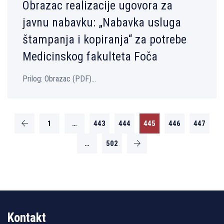
Obrazac realizacije ugovora za
javnu nabavku: „Nabavka usluga
štampanja i kopiranja“ za potrebe
Medicinskog fakulteta Foča
Prilog: Оbrazac (PDF)...
1
…
443
444
445
446
447
…
502
Kontakt