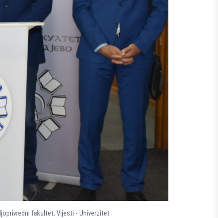
ljoprivredni fakultet
,
Vijesti - Univerzitet