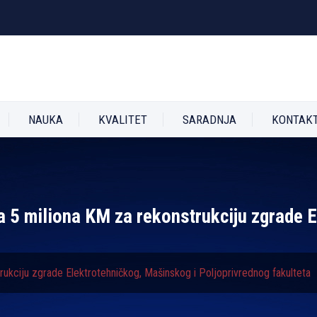
NAUKA
KVALITET
SARADNJA
KONTAK
a 5 miliona KM za rekonstrukciju zgrade 
rukciju zgrade Elektrotehničkog, Mašinskog i Poljoprivrednog fakulteta