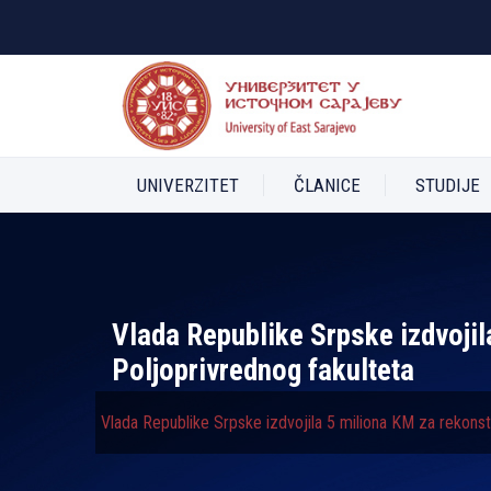
UNIVERZITET
ČLANICE
STUDIJE
Vlada Republike Srpske izdvojil
Poljoprivrednog fakulteta
Vlada Republike Srpske izdvojila 5 miliona KM za rekonst