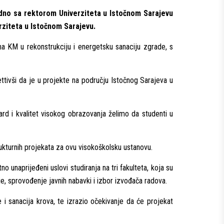
edno sa rektorom Univerziteta u Istočnom Sarajevu
erziteta u Istočnom Sarajevu.
na KM u rekonstrukciju i energetsku sanaciju zgrade, s
ettivši da je u projekte na području Istočnog Sarajeva u
ard i kvalitet visokog obrazovanja želimo da studenti u
rukturnih projekata za ovu visokoškolsku ustanovu.
no unaprijeđeni uslovi studiranja na tri fakulteta, koja su
e, sprovođenje javnih nabavki i izbor izvođača radova.
e i sanacija krova, te izrazio očekivanje da će projekat