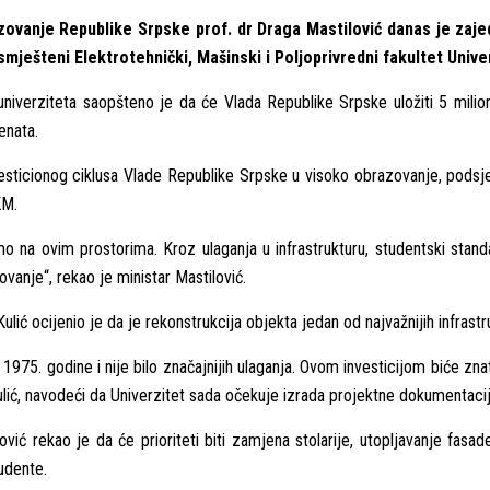
azovanje Republike Srpske prof. dr Draga Mastilović danas je zaj
smješteni Elektrotehnički, Mašinski i Poljoprivredni fakultet Univ
niverziteta saopšteno je da će Vlada Republike Srpske uložiti 5 milio
enata.
nvesticionog ciklusa Vlade Republike Srpske u visoko obrazovanje, podsj
KM.
mo na ovim prostorima. Kroz ulaganja u infrastrukturu, studentski stand
vanje“, rekao je ministar Mastilović.
ulić ocijenio je da je rekonstrukcija objekta jedan od najvažnijih infrast
 1975. godine i nije bilo značajnijih ulaganja. Ovom investicijom biće znat
ulić, navodeći da Univerzitet sada očekuje izrada projektne dokumentacij
ić rekao je da će prioriteti biti zamjena stolarije, utopljavanje fasad
tudente.