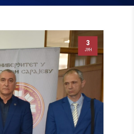
3
ЈУН