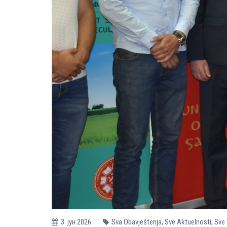
3. јун 2026.
Sva Obavještenja
,
Sve Aktuelnosti
,
Sve 