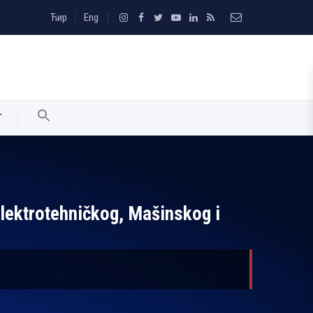
Ћир
Eng
T
Elektrotehničkog, Mašinskog i