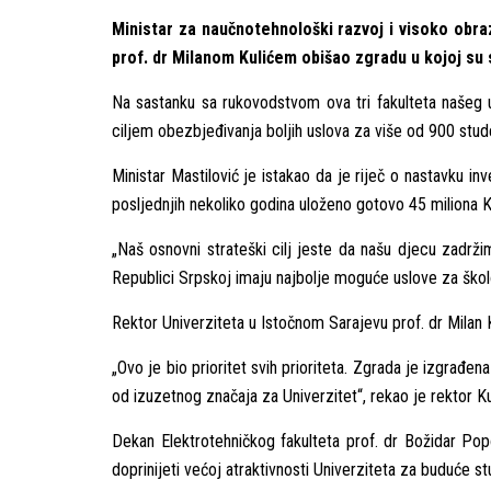
Ministar za naučnotehnološki razvoj i visoko obr
prof. dr Milanom Kulićem obišao zgradu u kojoj su 
Na sastanku sa rukovodstvom ova tri fakulteta našeg u
ciljem obezbjeđivanja boljih uslova za više od 900 stud
Ministar Mastilović je istakao da je riječ o nastavku i
posljednjih nekoliko godina uloženo gotovo 45 miliona 
„Naš osnovni strateški cilj jeste da našu djecu zadrži
Republici Srpskoj imaju najbolje moguće uslove za školo
Rektor Univerziteta u Istočnom Sarajevu prof. dr Milan K
„Ovo je bio prioritet svih prioriteta. Zgrada je izgrađena
od izuzetnog značaja za Univerzitet“, rekao je rektor K
Dekan Elektrotehničkog fakulteta prof. dr Božidar Popov
doprinijeti većoj atraktivnosti Univerziteta za buduće s