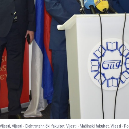
Vijesti
,
Vijesti - Elektrotehnički fakultet
,
Vijesti - Mašinski fakultet
,
Vijesti - Po