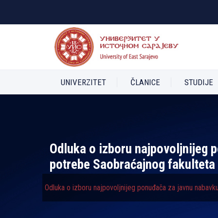
UNIVERZITET
ČLANICE
STUDIJE
Odluka o izboru najpovoljnijeg
potrebe Saobraćajnog fakulteta
Odluka o izboru najpovoljnijeg ponuđača za javnu nabav