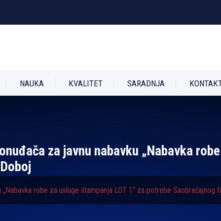
NAUKA
KVALITET
SARADNJA
KONTAK
 ponuđača za javnu nabavku „Nabavka robe
 Doboj
ku „Nabavka robe za usluge štampanja LOT 1“ za potrebe Saobraćajnog f