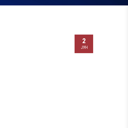
2
ЈУН