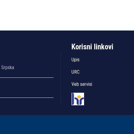
Korisni linkovi
Upis
a Srpska
URC
Veb servisi