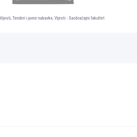
Vijesti
,
Tenderi i javne nabavke
,
Vijesti - Saobraćajni fakultet