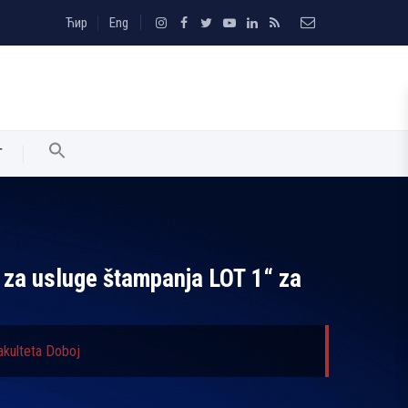
Ћир
Eng
T
 za usluge štampanja LOT 1“ za
akulteta Doboj