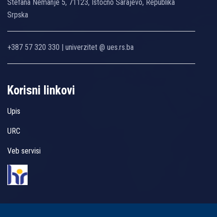
Stefana Nemanje 5, 71123, Istočno Sarajevo, Republika
Srpska
+387 57 320 330 | univerzitet @ ues.rs.ba
Korisni linkovi
Upis
URC
Veb servisi