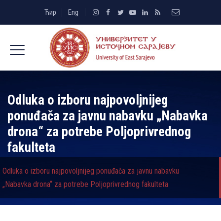
Ћир
Eng
Odluka o izboru najpovoljnijeg
ponuđača za javnu nabavku „Nabavka
drona“ za potrebe Poljoprivrednog
fakulteta
Odluka o izboru najpovoljnijeg ponuđača za javnu nabavku
„Nabavka drona“ za potrebe Poljoprivrednog fakulteta