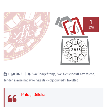
1
ЈУН
1. јун 2026.
Sva Obavještenja
,
Sve Aktuelnosti
,
Sve Vijesti
,
Tenderi i javne nabavke
,
Vijesti - Poljoprivredni fakultet
Prilog:
Odluka