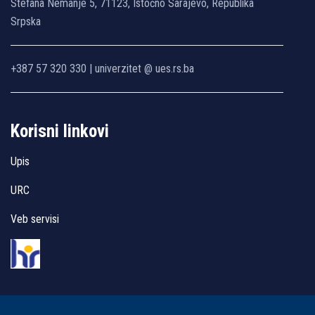
Stefana Nemanje 5, 71123, Istočno Sarajevo, Republika
Srpska
+387 57 320 330 | univerzitet @ ues.rs.ba
Korisni linkovi
Upis
URC
Veb servisi