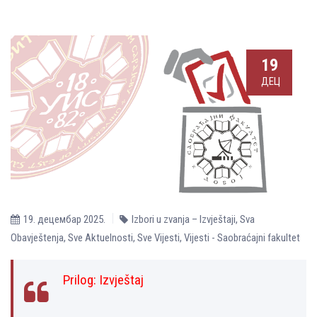
19
ДЕЦ
19. децембар 2025.
Izbori u zvanja – Izvještaji
,
Sva
Obavještenja
,
Sve Aktuelnosti
,
Sve Vijesti
,
Vijesti - Saobraćajni fakultet
Prilog:
Izvještaj