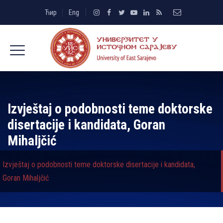
Ћир
Eng
Izvještaj o podobnosti teme doktorske
disertacije i kandidata, Goran
Mihalјčić
Izvještaj o podobnosti teme doktorske disertacije i kandidata,
Goran Mihalјčić