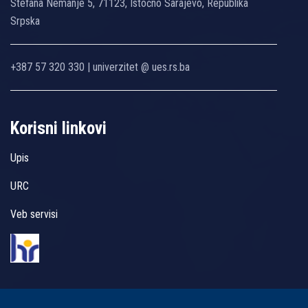
Stefana Nemanje 5, 71123, Istočno Sarajevo, Republika
Srpska
+387 57 320 330 | univerzitet @ ues.rs.ba
Korisni linkovi
Upis
URC
Veb servisi