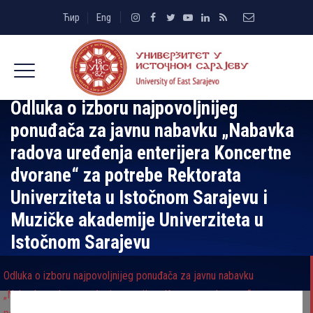
Ћир
Eng
Odluka o izboru najpovolјnijeg
ponuđača za javnu nabavku „Nabavka
radova uređenja enterijera Koncertne
dvorane“ za potrebe Rektorata
Univerziteta u Istočnom Sarajevu i
Muzičke akademije Univerziteta u
Istočnom Sarajevu
Odluka o izboru najpovolјnijeg ponuđača za javnu nabavku
„Nabavka radova uređenja enterijera Koncertne dvorane“ za