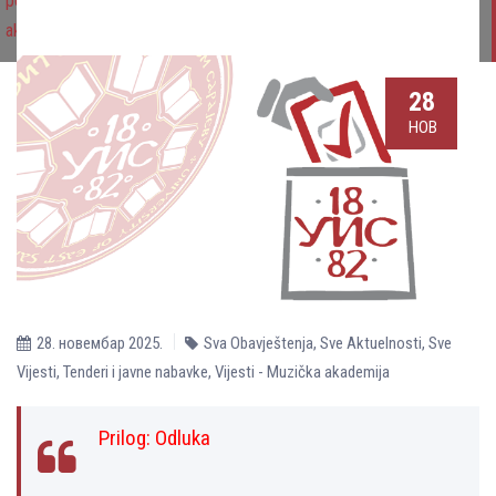
potrebe Rektorata Univerziteta u Istočnom Sarajevu i Muzičke
akademije Univerziteta u Istočnom Sarajevu
28
НОВ
28. новембар 2025.
Sva Obavještenja
,
Sve Aktuelnosti
,
Sve
Vijesti
,
Tenderi i javne nabavke
,
Vijesti - Muzička akademija
Prilog:
Odluka