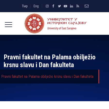
Ћир
Eng
Pravni fakultet na Palama obilјežio
krsnu slavu i Dan fakulteta
Pravni fakultet na Palama obilјežio krsnu slavu i Dan fakulteta