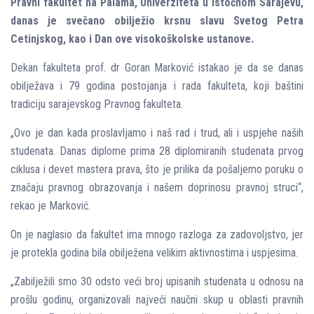
Pravni fakultet na Palama, Univerziteta u Istočnom Sarajevu,
danas je svečano obilјežio krsnu slavu Svetog Petra
Cetinjskog, kao i Dan ove visokoškolske ustanove.
Dekan fakulteta prof. dr Goran Marković istakao je da se danas
obilјežava i 79 godina postojanja i rada fakulteta, koji baštini
tradiciju sarajevskog Pravnog fakulteta.
„Ovo je dan kada proslavlјamo i naš rad i trud, ali i uspjehe naših
studenata. Danas diplome prima 28 diplomiranih studenata prvog
ciklusa i devet mastera prava, što je prilika da pošalјemo poruku o
značaju pravnog obrazovanja i našem doprinosu pravnoj struci“,
rekao je Marković.
On je naglasio da fakultet ima mnogo razloga za zadovolјstvo, jer
je protekla godina bila obilјežena velikim aktivnostima i uspjesima.
„Zabilјežili smo 30 odsto veći broj upisanih studenata u odnosu na
prošlu godinu, organizovali najveći naučni skup u oblasti pravnih