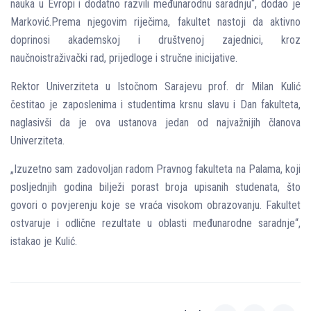
nauka u Evropi i dodatno razvili međunarodnu saradnju“, dodao je
Marković.Prema njegovim riječima, fakultet nastoji da aktivno
doprinosi akademskoj i društvenoj zajednici, kroz
naučnoistraživački rad, prijedloge i stručne inicijative.
Rektor Univerziteta u Istočnom Sarajevu prof. dr Milan Kulić
čestitao je zaposlenima i studentima krsnu slavu i Dan fakulteta,
naglasivši da je ova ustanova jedan od najvažnijih članova
Univerziteta.
„Izuzetno sam zadovolјan radom Pravnog fakulteta na Palama, koji
poslјednjih godina bilјeži porast broja upisanih studenata, što
govori o povjerenju koje se vraća visokom obrazovanju. Fakultet
ostvaruje i odlične rezultate u oblasti međunarodne saradnje“,
istakao je Kulić.