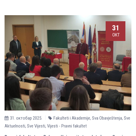
31
ОКТ
31. октобар 2025.
Fakulteti i Akademije
,
Sva Obavještenja
,
Sve
Aktuelnosti
,
Sve Vijesti
,
Vijesti - Pravni fakultet