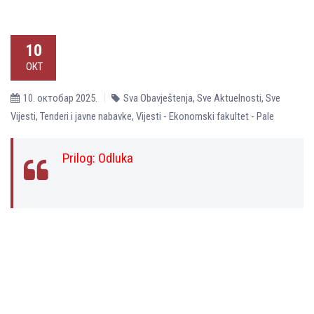
10
ОКТ
10. октобар 2025.
Sva Obavještenja
,
Sve Aktuelnosti
,
Sve
Vijesti
,
Tenderi i javne nabavke
,
Vijesti - Ekonomski fakultet - Pale
Prilog:
Odluka