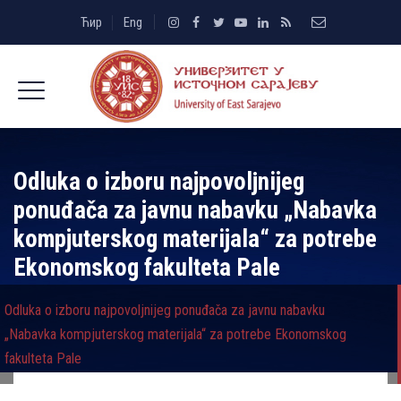
Ћир
Eng
Odluka o izboru najpovolјnijeg
ponuđača za javnu nabavku „Nabavka
kompjuterskog materijala“ za potrebe
Ekonomskog fakulteta Pale
Odluka o izboru najpovolјnijeg ponuđača za javnu nabavku
„Nabavka kompjuterskog materijala“ za potrebe Ekonomskog
fakulteta Pale